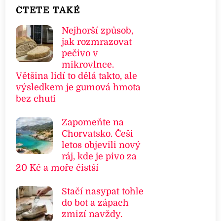
ČTETE TAKÉ
Nejhorší způsob,
jak rozmrazovat
pečivo v
mikrovlnce.
Většina lidí to dělá takto, ale
výsledkem je gumová hmota
bez chuti
Zapomeňte na
Chorvatsko. Češi
letos objevili nový
ráj, kde je pivo za
20 Kč a moře čistší
Stačí nasypat tohle
do bot a zápach
zmizí navždy.