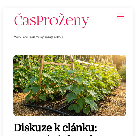
Skip
Men
to
content
Web, kde jsou ženy samy sebou
Diskuze k článku: