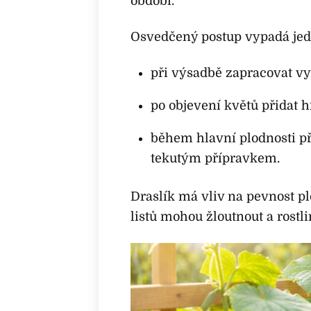
období.
Osvedčený postup vypadá je
při výsadbě zapracovat vy
po objevení květů přidat h
během hlavní plodnosti př
tekutým přípravkem.
Draslík má vliv na pevnost plo
listů mohou žloutnout a rostli