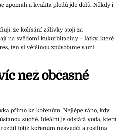
e zpomalí a kvalita plodů jde dolů. Někdy i
jí, že kolísání zálivky stojí za
jí na svědomí kukurbitaciny – látky, které
stres, ten si většinou způsobíme sami
 víc než občasné
vka přímo ke kořenům. Nejlépe ráno, kdy
ůstanou suché. Ideální je odstátá voda, která
 rozdíl totiž kořenům nesvědčí a rostlina