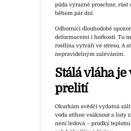
půda výrazně proschne, růst s
během pár dní.
Odborníci dlouhodobě upozorňu
deformacemi i hořkostí. Tu ma
rostlina vytváří ve stresu. A 
nepravidelným zaléváním.
Stálá vláha je
přelití
Okurkám svědčí vydatná záli
voda stihne vsáknout a listy z
není ledová – prudký teplotní