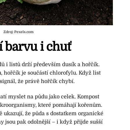
Zdroj: Pexels.com
í barvu i chuť
ů i listů drží především dusík a hořčík.
, hořčík je součástí chlorofylu. Když list
signál, že právě hořčík chybí.
latí myslet na půdu jako celek. Kompost
 mikroorganismy, které pomáhají kořenům.
 ukazují, že půda s dostatkem organické
y jsou pak odolnější – i když přijde sušší