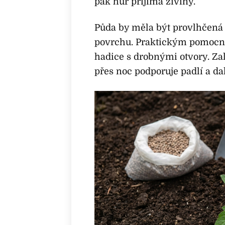
pak hůř přijímá živiny.
Půda by měla být provlhčená 
povrchu. Praktickým pomocn
hadice s drobnými otvory. Zal
přes noc podporuje padlí a da