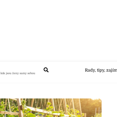
Search
Rady, tipy, zají
 kde jsou ženy samy sebou