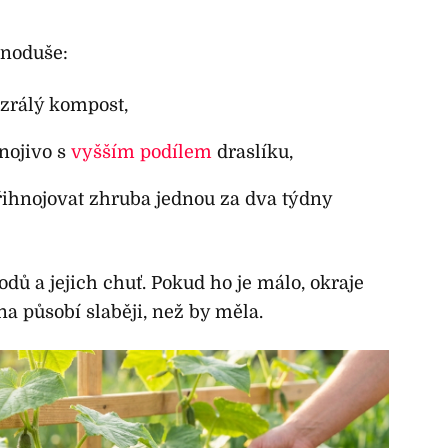
dnoduše:
zrálý kompost,
nojivo s
vyšším podílem
draslíku,
ihnojovat zhruba jednou za dva týdny
dů a jejich chuť. Pokud ho je málo, okraje
na působí slaběji, než by měla.