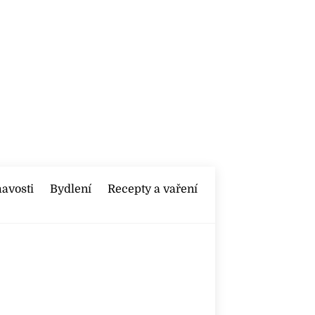
mavosti
Bydlení
Recepty a vaření