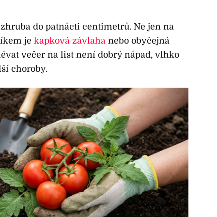
zhruba do patnácti centimetrů. Ne jen na
íkem je
kapková závlaha
nebo obyčejná
évat večer na list není dobrý nápad, vlhko
lší choroby.