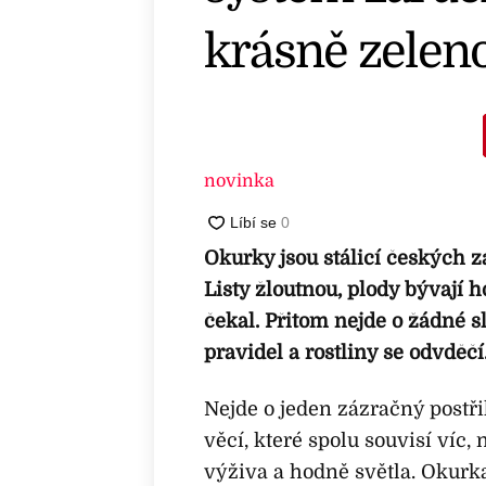
krásně zelen
novinka
Okurky jsou stálicí českých za
Listy žloutnou, plody bývají h
čekal. Přitom nejde o žádné sl
pravidel a rostliny se odvděčí
Nejde o jeden zázračný postři
věcí, které spolu souvisí víc,
výživa a hodně světla. Okurka