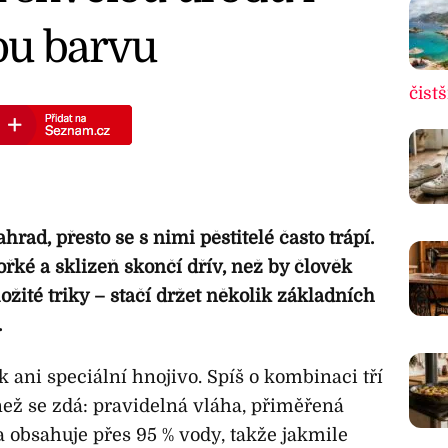
ou barvu
čistš
hrad, přesto se s nimi pěstitelé často trápí.
ořké a sklizeň skončí dřív, než by člověk
ožité triky – stačí držet několik základních
.
k ani speciální hnojivo. Spíš o kombinaci tří
 než se zdá: pravidelná vláha, přiměřená
 obsahuje přes 95 % vody, takže jakmile