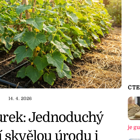
ČTE
14. 4. 2026
urek: Jednoduchý
je g
 skvělou úrodu i