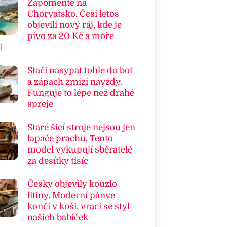
Zapomeňte na
Chorvatsko. Češi letos
objevili nový ráj, kde je
pivo za 20 Kč a moře
í
Stačí nasypat tohle do bot
a zápach zmizí navždy.
Funguje to lépe než drahé
spreje
Staré šicí stroje nejsou jen
lapače prachu. Tento
model vykupují sběratelé
za desítky tisíc
Češky objevily kouzlo
litiny. Moderní pánve
končí v koši, vrací se styl
našich babiček