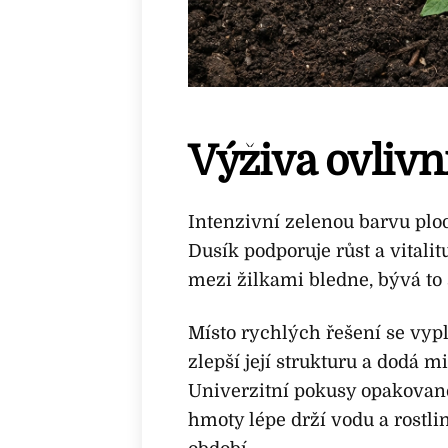
Výživa ovlivn
Intenzivní zelenou barvu plod
Dusík podporuje růst a vitalitu
mezi žilkami bledne, bývá to 
Místo rychlých řešení se vyp
zlepší její strukturu a dodá
Univerzitní pokusy opakovaně
hmoty lépe drží vodu a rostlin