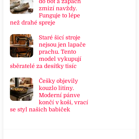
do bot a zápach
zmizí navždy.
Funguje to lépe
než drahé spreje
Staré šicí stroje
nejsou jen lapače
prachu. Tento
model vykupují
sběratelé za desítky tisíc
Češky objevily
kouzlo litiny.
Moderní pánve
končí v koši, vrací
se styl našich babiček