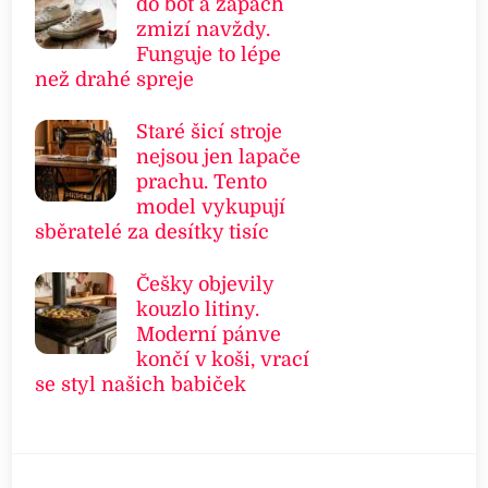
do bot a zápach
zmizí navždy.
Funguje to lépe
než drahé spreje
Staré šicí stroje
nejsou jen lapače
prachu. Tento
model vykupují
sběratelé za desítky tisíc
Češky objevily
kouzlo litiny.
Moderní pánve
končí v koši, vrací
se styl našich babiček