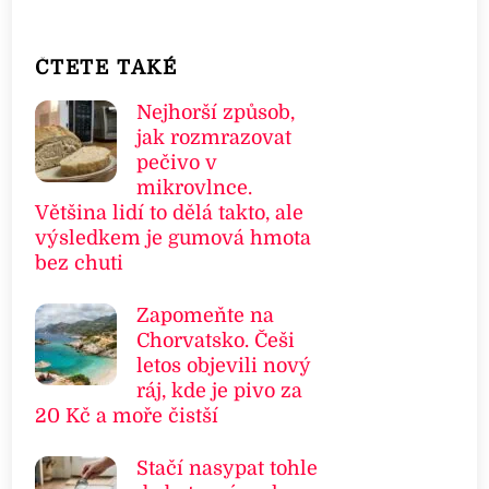
ČTETE TAKÉ
Nejhorší způsob,
jak rozmrazovat
pečivo v
mikrovlnce.
Většina lidí to dělá takto, ale
výsledkem je gumová hmota
bez chuti
Zapomeňte na
Chorvatsko. Češi
letos objevili nový
ráj, kde je pivo za
20 Kč a moře čistší
Stačí nasypat tohle