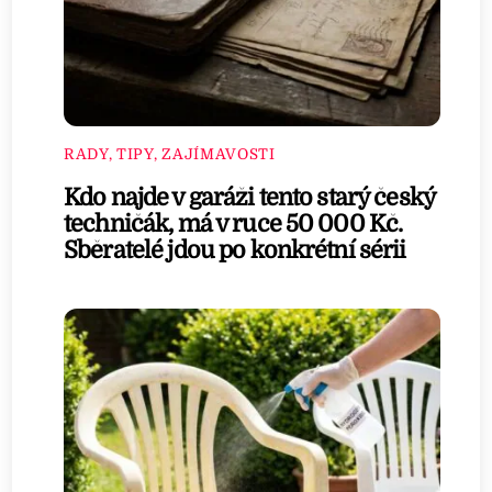
RADY, TIPY, ZAJÍMAVOSTI
Kdo najde v garáži tento starý český
techničák, má v ruce 50 000 Kč.
Sběratelé jdou po konkrétní sérii