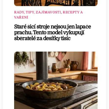
RADY, TIPY, ZAJÍMAVOSTI
,
RECEPTY A
VAŘENÍ
Staré šicí stroje nejsou jen lapače
prachu. Tento model vykupují
sběratelé za desítky tisíc