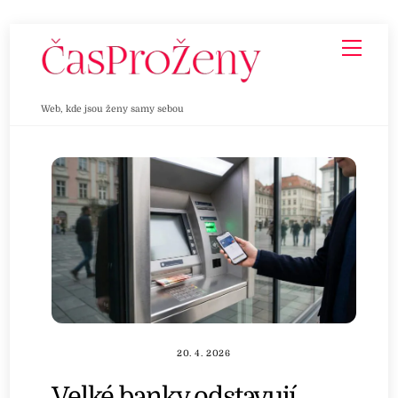
Skip
Men
to
content
Web, kde jsou ženy samy sebou
20. 4. 2026
Velké banky odstavují