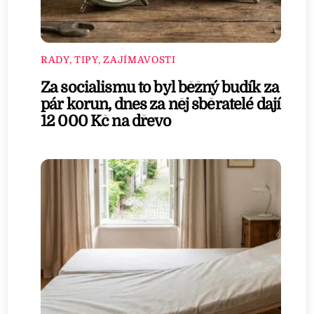
RADY, TIPY, ZAJÍMAVOSTI
Za socialismu to byl běžný budík za
pár korun, dnes za něj sběratelé dají
12 000 Kč na dřevo