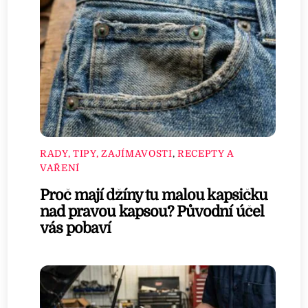
RADY, TIPY, ZAJÍMAVOSTI
,
RECEPTY A
VAŘENÍ
Proč mají džíny tu malou kapsičku
nad pravou kapsou? Původní účel
vás pobaví