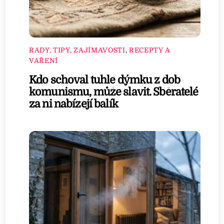
RADY, TIPY, ZAJÍMAVOSTI
,
RECEPTY A
VAŘENÍ
Kdo schoval tuhle dýmku z dob
komunismu, může slavit. Sběratelé
za ni nabízejí balík