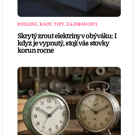
BYDLENÍ
,
RADY, TIPY, ZAJÍMAVOSTI
Skrytý žrout elektřiny v obýváku: I
když je vypnutý, stojí vás stovky
korun ročně