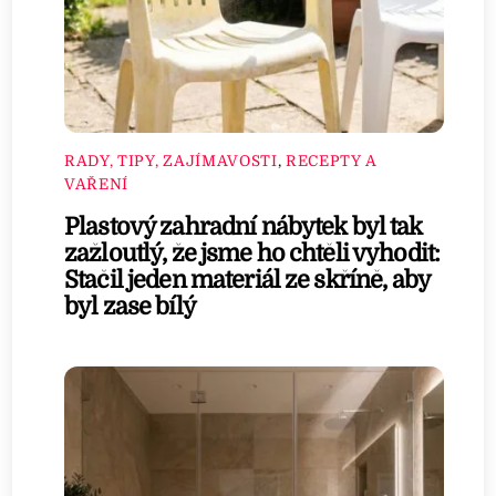
RADY, TIPY, ZAJÍMAVOSTI
,
RECEPTY A
VAŘENÍ
Plastový zahradní nábytek byl tak
zažloutlý, že jsme ho chtěli vyhodit:
Stačil jeden materiál ze skříně, aby
byl zase bílý