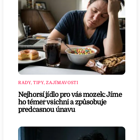
RADY, TIPY, ZAJÍMAVOSTI
Nejhorší jídlo pro váš mozek: Jíme
ho téměř všichni a způsobuje
předčasnou únavu