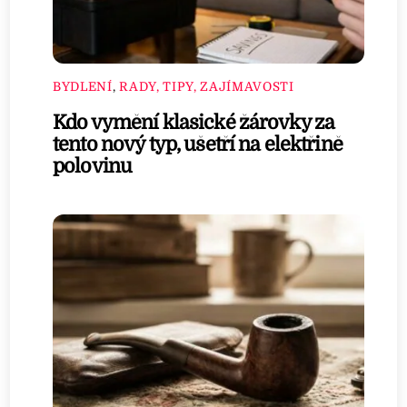
BYDLENÍ
,
RADY, TIPY, ZAJÍMAVOSTI
Kdo vymění klasické žárovky za
tento nový typ, ušetří na elektřině
polovinu