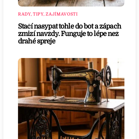
RADY, TIPY, ZAJÍMAVOSTI
Stačí nasypat tohle do bot a zápach
zmizí navždy. Funguje to lépe než
drahé spreje