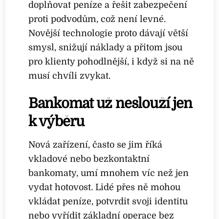
doplňovat peníze a řešit zabezpečení
proti podvodům, což není levné.
Novější technologie proto dávají větší
smysl, snižují náklady a přitom jsou
pro klienty pohodlnější, i když si na ně
musí chvíli zvykat.
Bankomat už neslouží jen
k výběru
Nová zařízení, často se jim říká
vkladové nebo bezkontaktní
bankomaty, umí mnohem víc než jen
vydat hotovost. Lidé přes ně mohou
vkládat peníze, potvrdit svoji identitu
nebo vyřídit základní operace bez