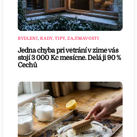
BYDLENÍ
,
RADY, TIPY, ZAJÍMAVOSTI
Jedna chyba při větrání v zimě vás
stojí 3 000 Kč měsíčně. Dělá ji 90 %
Čechů