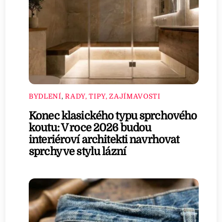
BYDLENÍ
,
RADY, TIPY, ZAJÍMAVOSTI
Konec klasického typu sprchového
koutu: V roce 2026 budou
interiéroví architekti navrhovat
sprchy ve stylu lázní