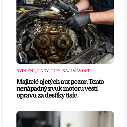
BYDLENÍ
,
RADY, TIPY, ZAJÍMAVOSTI
Majitelé ojetých aut pozor. Tento
nenápadný zvuk motoru věští
opravu za desítky tisíc