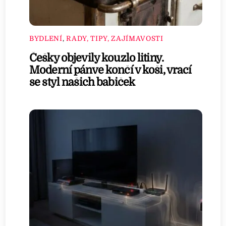
BYDLENÍ
,
RADY, TIPY, ZAJÍMAVOSTI
Češky objevily kouzlo litiny.
Moderní pánve končí v koši, vrací
se styl našich babiček