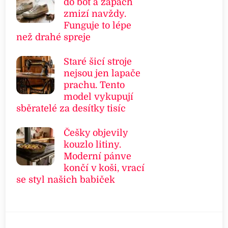
do bot a zápach
zmizí navždy.
Funguje to lépe
než drahé spreje
Staré šicí stroje
nejsou jen lapače
prachu. Tento
model vykupují
sběratelé za desítky tisíc
Češky objevily
kouzlo litiny.
Moderní pánve
končí v koši, vrací
se styl našich babiček