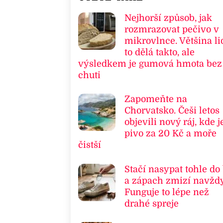
Nejhorší způsob, jak
rozmrazovat pečivo v
mikrovlnce. Většina li
to dělá takto, ale
výsledkem je gumová hmota bez
chuti
Zapomeňte na
Chorvatsko. Češi letos
objevili nový ráj, kde j
pivo za 20 Kč a moře
čistší
Stačí nasypat tohle do
a zápach zmizí navždy
Funguje to lépe než
drahé spreje