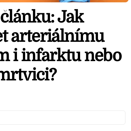
článku: Jak
t arteriálnímu
ím i infarktu nebo
rtvici?