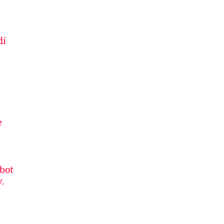
dí
e
 bot
.