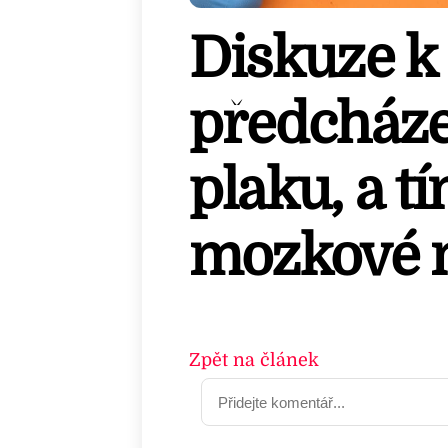
Diskuze k 
předcháze
plaku, a t
mozkové m
Zpět na článek