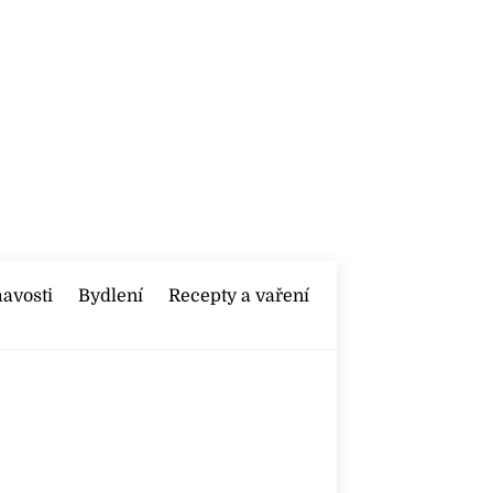
mavosti
Bydlení
Recepty a vaření