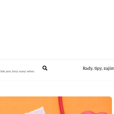
Search
Rady, tipy, zají
 kde jsou ženy samy sebou