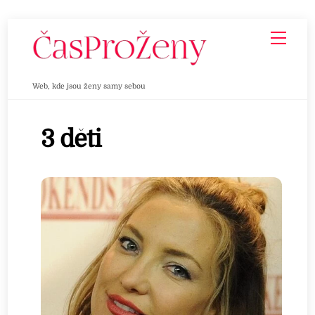
Skip
Men
to
content
Web, kde jsou ženy samy sebou
3 děti