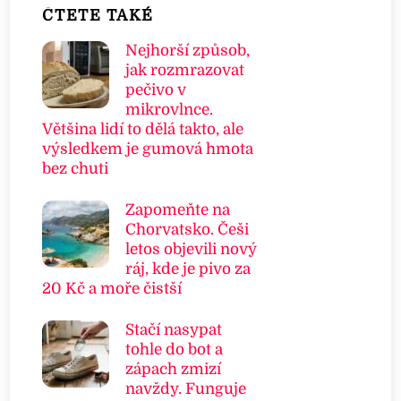
ČTETE TAKÉ
Nejhorší způsob,
jak rozmrazovat
pečivo v
mikrovlnce.
Většina lidí to dělá takto, ale
výsledkem je gumová hmota
bez chuti
Zapomeňte na
Chorvatsko. Češi
letos objevili nový
ráj, kde je pivo za
20 Kč a moře čistší
Stačí nasypat
tohle do bot a
zápach zmizí
navždy. Funguje