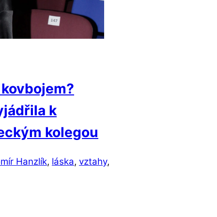
a kovbojem?
jádřila k
eckým kolegou
mír Hanzlík
,
láska
,
vztahy
,