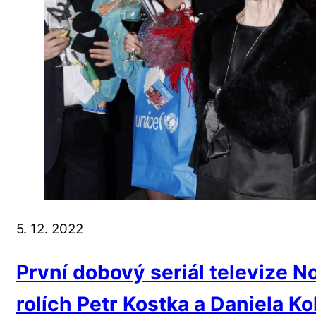
5. 12. 2022
První dobový seriál televize N
rolích Petr Kostka a Daniela Ko