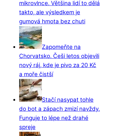
mikrovlnce. Většina lidí to dělá
takto, ale výsledkem je
gumová hmota bez chuti
Zapomeňte na
Chorvatsko. Češi letos objevili
nový ráj, kde je pivo za 20 Kč
a moře čistší
Stačí nasypat tohle
do bot a zápach zmizí navždy.
Funguje to lépe než drahé
spreje