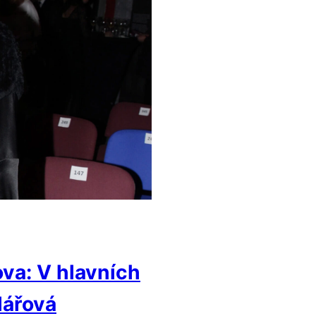
ova: V hlavních
lářová