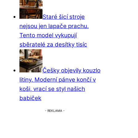
Staré šicí stroje
nejsou jen lapače prachu.
Tento model vykupují
sběratelé za desítky tisíc
Češky objevily kouzlo
litiny. Moderní pánve končí v
koši, vrací se styl našich
babiček