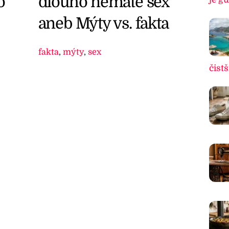
dlouho nemáte sex
o
aneb Mýty vs. fakta
fakta
,
mýty
,
sex
čistš