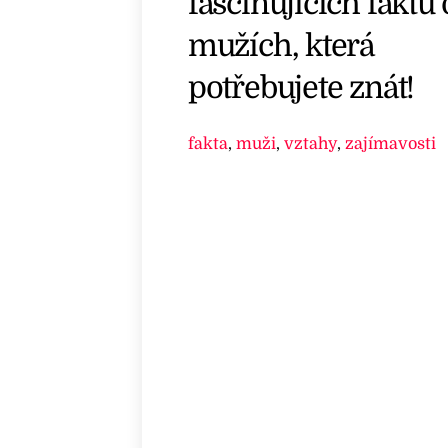
fascinujících faktů 
mužích, která
potřebujete znát!
fakta
,
muži
,
vztahy
,
zajímavosti