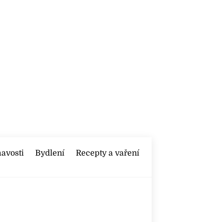
mavosti
Bydlení
Recepty a vaření