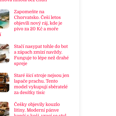
Zapomeňte na
Chorvatsko. Češi letos
objevili nový ráj, kde je
pivo za 20 Kč a moře
í
Stačí nasypat tohle do bot
a zápach zmizí navždy.
Funguje to lépe než drahé
spreje
Staré šicí stroje nejsou jen
lapače prachu. Tento
model vykupují sběratelé
za desítky tisíc
Češky objevily kouzlo
litiny. Moderní pánve
končí v koši, vrací se styl