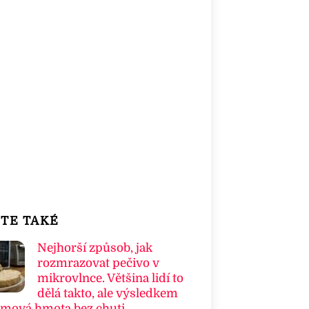
TE TAKÉ
Nejhorší způsob, jak
rozmrazovat pečivo v
mikrovlnce. Většina lidí to
dělá takto, ale výsledkem
umová hmota bez chuti