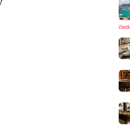
ý
čistš