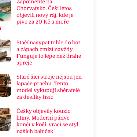
Zapomeňte na
Chorvatsko. Češi letos
objevili nový ráj, kde je
pivo za 20 Kč a moře
í
Stačí nasypat tohle do bot
a zápach zmizí navždy.
Funguje to lépe než drahé
spreje
Staré šicí stroje nejsou jen
lapače prachu. Tento
model vykupují sběratelé
za desítky tisíc
Češky objevily kouzlo
litiny. Moderní pánve
končí v koši, vrací se styl
našich babiček