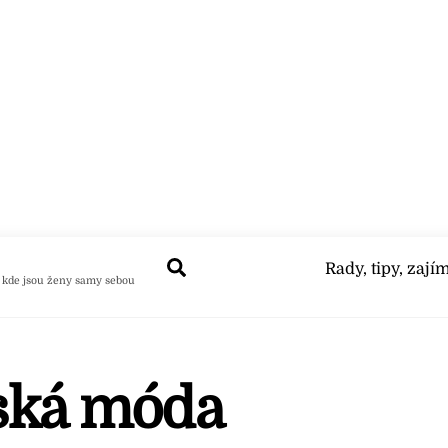
Search
Rady, tipy, zají
 kde jsou ženy samy sebou
ská móda