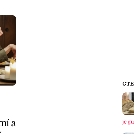
ČTE
ní a
je g