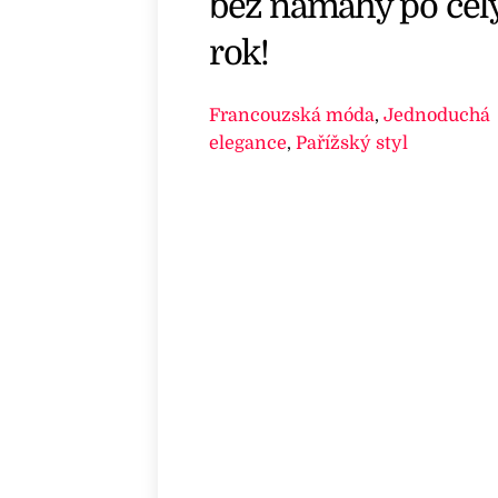
bez námahy po cel
rok!
Francouzská móda
,
Jednoduchá
elegance
,
Pařížský styl