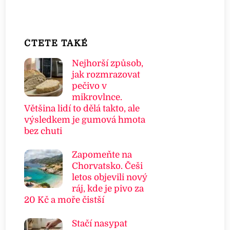
ČTETE TAKÉ
Nejhorší způsob,
jak rozmrazovat
pečivo v
mikrovlnce.
Většina lidí to dělá takto, ale
výsledkem je gumová hmota
bez chuti
Zapomeňte na
Chorvatsko. Češi
letos objevili nový
ráj, kde je pivo za
20 Kč a moře čistší
Stačí nasypat