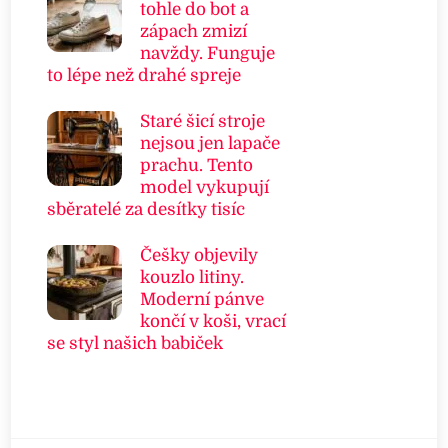
tohle do bot a
zápach zmizí
navždy. Funguje
to lépe než drahé spreje
Staré šicí stroje
nejsou jen lapače
prachu. Tento
model vykupují
sběratelé za desítky tisíc
Češky objevily
kouzlo litiny.
Moderní pánve
končí v koši, vrací
se styl našich babiček