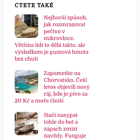
ČTETE TAKÉ
Nejhorší způsob,
jak rozmrazovat
pečivo v
mikrovlnce.
Většina lidí to dělá takto, ale
výsledkem je gumová hmota
bez chuti
Zapomeňte na
Chorvatsko. Češi
letos objevili nový
ráj, kde je pivo za
20 Kč a moře čistší
Stačí nasypat
tohle do bot a
zápach zmizí
navždy. Funguje