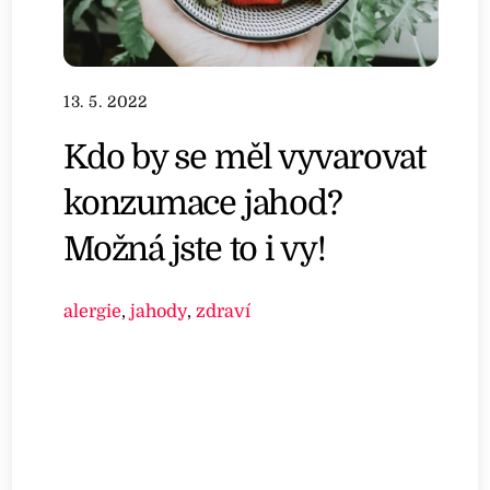
13. 5. 2022
Kdo by se měl vyvarovat
konzumace jahod?
Možná jste to i vy!
alergie
,
jahody
,
zdraví