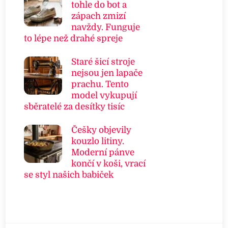
tohle do bot a
zápach zmizí
navždy. Funguje
to lépe než drahé spreje
Staré šicí stroje
nejsou jen lapače
prachu. Tento
model vykupují
sběratelé za desítky tisíc
Češky objevily
kouzlo litiny.
Moderní pánve
končí v koši, vrací
se styl našich babiček