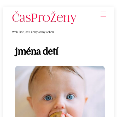
Skip
Men
to
content
Web, kde jsou ženy samy sebou
jména dětí