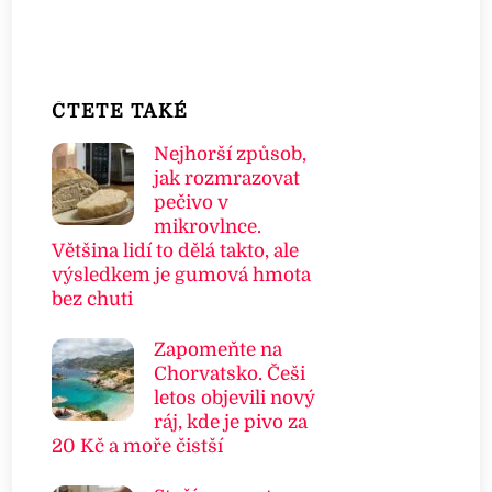
ČTETE TAKÉ
Nejhorší způsob,
jak rozmrazovat
pečivo v
mikrovlnce.
Většina lidí to dělá takto, ale
výsledkem je gumová hmota
bez chuti
Zapomeňte na
Chorvatsko. Češi
letos objevili nový
ráj, kde je pivo za
20 Kč a moře čistší