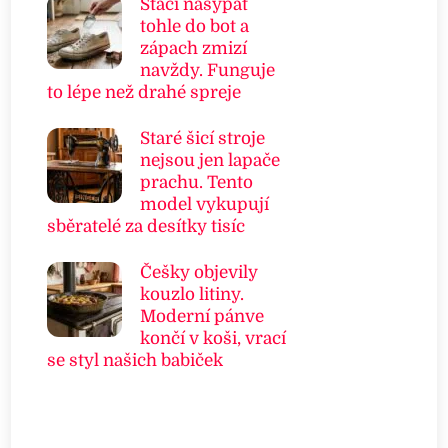
Stačí nasypat
tohle do bot a
zápach zmizí
navždy. Funguje
to lépe než drahé spreje
Staré šicí stroje
nejsou jen lapače
prachu. Tento
model vykupují
sběratelé za desítky tisíc
Češky objevily
kouzlo litiny.
Moderní pánve
končí v koši, vrací
se styl našich babiček