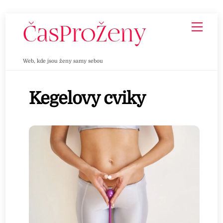
Skip
Men
to
content
Web, kde jsou ženy samy sebou
Kegelovy cviky