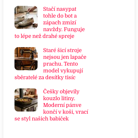
Stačí nasypat
tohle do bot a
zápach zmizí
navždy. Funguje
to lépe než drahé spreje
Staré šicí stroje
nejsou jen lapače
prachu. Tento
model vykupují
sběratelé za desítky tisíc
Češky objevily
kouzlo litiny.
Moderní pánve
končí v koši, vrací
se styl našich babiček