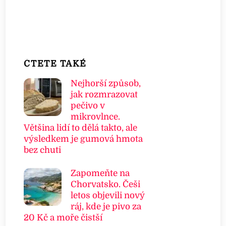
ČTETE TAKÉ
Nejhorší způsob,
jak rozmrazovat
pečivo v
mikrovlnce.
Většina lidí to dělá takto, ale
výsledkem je gumová hmota
bez chuti
Zapomeňte na
Chorvatsko. Češi
letos objevili nový
ráj, kde je pivo za
20 Kč a moře čistší