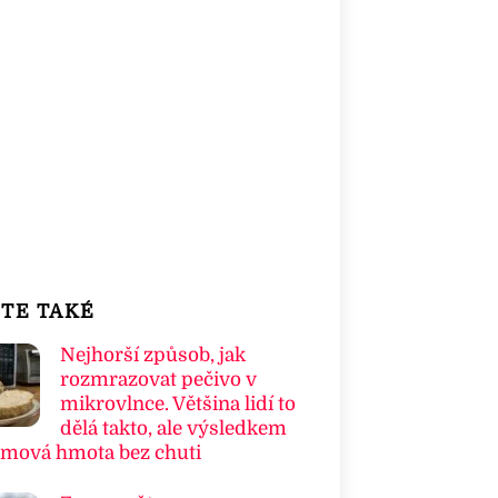
TE TAKÉ
Nejhorší způsob, jak
rozmrazovat pečivo v
mikrovlnce. Většina lidí to
dělá takto, ale výsledkem
umová hmota bez chuti