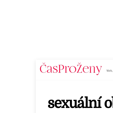
Skip
to
content
Web,
sexuální 