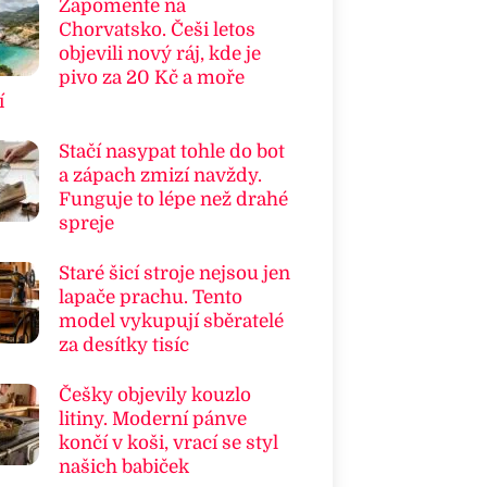
Zapomeňte na
Chorvatsko. Češi letos
objevili nový ráj, kde je
pivo za 20 Kč a moře
í
Stačí nasypat tohle do bot
a zápach zmizí navždy.
Funguje to lépe než drahé
spreje
Staré šicí stroje nejsou jen
lapače prachu. Tento
model vykupují sběratelé
za desítky tisíc
Češky objevily kouzlo
litiny. Moderní pánve
končí v koši, vrací se styl
našich babiček