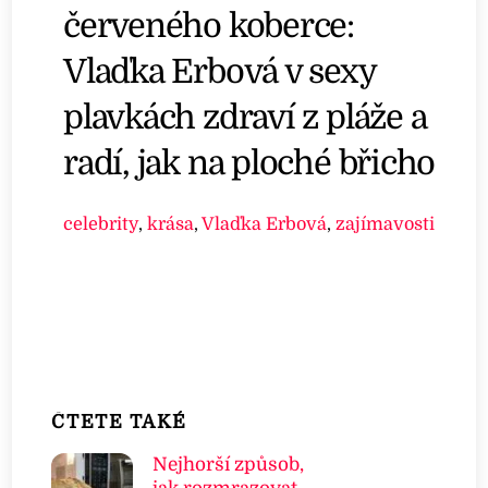
červeného koberce:
Vlaďka Erbová v sexy
plavkách zdraví z pláže a
radí, jak na ploché břicho
celebrity
,
krása
,
Vlaďka Erbová
,
zajímavosti
ČTETE TAKÉ
Nejhorší způsob,