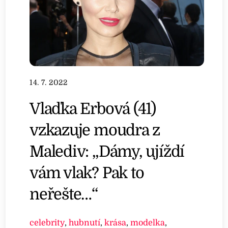
14. 7. 2022
Vlaďka Erbová (41)
vzkazuje moudra z
Malediv: „Dámy, ujíždí
vám vlak? Pak to
neřešte…“
celebrity
,
hubnutí
,
krása
,
modelka
,