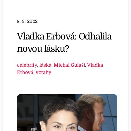
8. 9. 2022
Vlaďka Erbová: Odhalila
novou lásku?
celebrity
,
láska
,
Michal Gulaši
,
Vlaďka
Erbová
,
vztahy