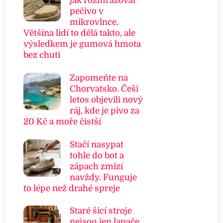
jak rozmrazovat
pečivo v
mikrovlnce.
Většina lidí to dělá takto, ale
výsledkem je gumová hmota
bez chuti
Zapomeňte na
Chorvatsko. Češi
letos objevili nový
ráj, kde je pivo za
20 Kč a moře čistší
Stačí nasypat
tohle do bot a
zápach zmizí
navždy. Funguje
to lépe než drahé spreje
Staré šicí stroje
nejsou jen lapače