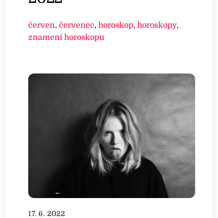
červen
,
červenec
,
horoskop
,
horoskopy
,
znamení horoskopu
17. 6. 2022