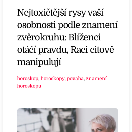
Nejtoxičtější rysy vaší
osobnosti podle znamení
zvěrokruhu: Blíženci
otáčí pravdu, Raci citově
manipulují
horoskop
,
horoskopy
,
povaha
,
znamení
horoskopu