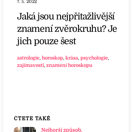
7. 5. 2022
Jaká jsou nejpřitažlivější
znamení zvěrokruhu? Je
jich pouze šest
astrologie
,
horoskop
,
krása
,
psychologie
,
zajímavosti
,
znamení horoskopu
ČTETE TAKÉ
Nejhorší způsob,