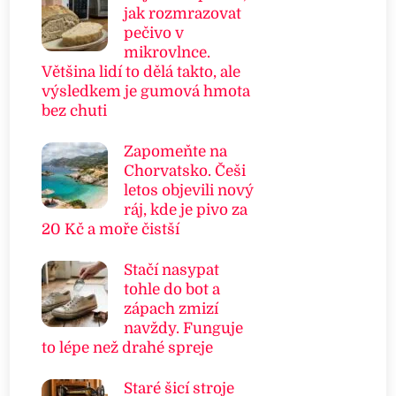
jak rozmrazovat
pečivo v
mikrovlnce.
Většina lidí to dělá takto, ale
výsledkem je gumová hmota
bez chuti
Zapomeňte na
Chorvatsko. Češi
letos objevili nový
ráj, kde je pivo za
20 Kč a moře čistší
Stačí nasypat
tohle do bot a
zápach zmizí
navždy. Funguje
to lépe než drahé spreje
Staré šicí stroje