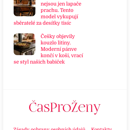
nejsou jen lapače
prachu. Tento
model vykupují
sběratelé za desítky tisíc
Češky objevily
kouzlo litiny.
Moderní pánve
končí v koši, vrací
se styl našich babiček
Zásady ochrany osobních údajů
Kontakty