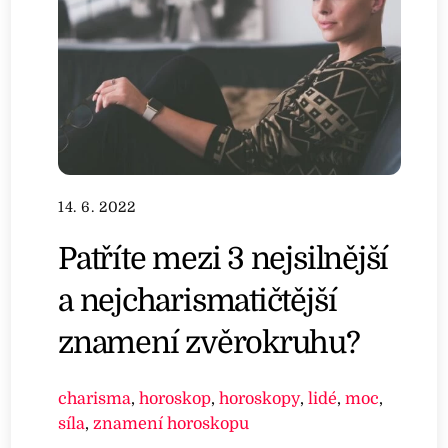
14. 6. 2022
Patříte mezi 3 nejsilnější
a nejcharismatičtější
znamení zvěrokruhu?
charisma
,
horoskop
,
horoskopy
,
lidé
,
moc
,
síla
,
znamení horoskopu