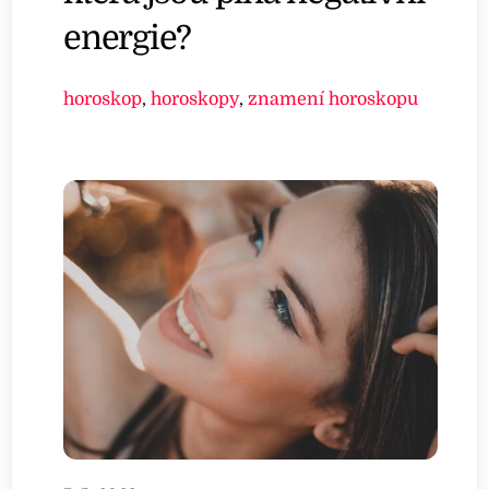
energie?
horoskop
,
horoskopy
,
znamení horoskopu