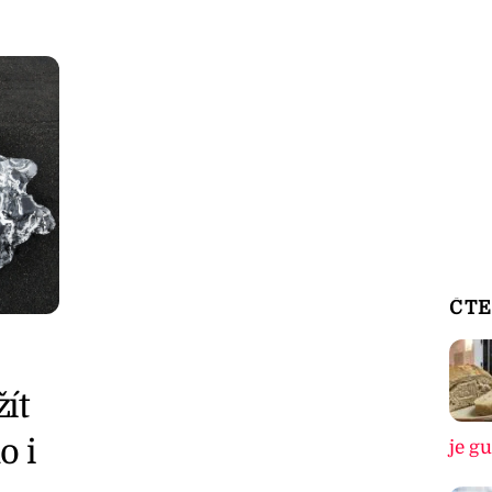
ČTE
ít
o i
je g