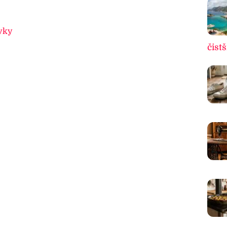
vky
čistš