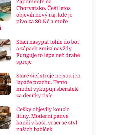
Zapomeňte na
Chorvatsko. Češi letos
objevili nový ráj, kde je
pivo za 20 Kč a moře
í
Stačí nasypat tohle do bot
a zápach zmizí navždy.
Funguje to lépe než drahé
spreje
Staré šicí stroje nejsou jen
lapače prachu. Tento
model vykupují sběratelé
za desítky tisíc
Češky objevily kouzlo
litiny. Moderní pánve
končí v koši, vrací se styl
našich babiček