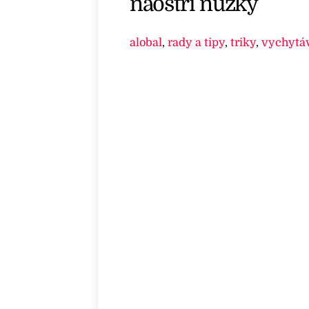
naostří nůžky
alobal
,
rady a tipy
,
triky
,
vychytá