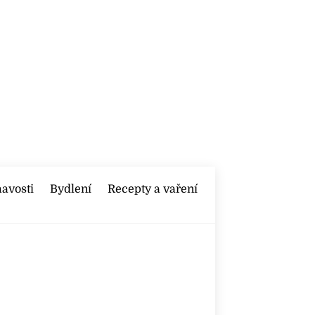
mavosti
Bydlení
Recepty a vaření