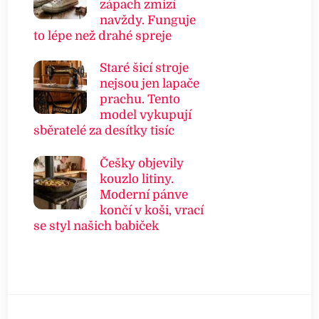
zápach zmizí
navždy. Funguje
to lépe než drahé spreje
Staré šicí stroje
nejsou jen lapače
prachu. Tento
model vykupují
sběratelé za desítky tisíc
Češky objevily
kouzlo litiny.
Moderní pánve
končí v koši, vrací
se styl našich babiček