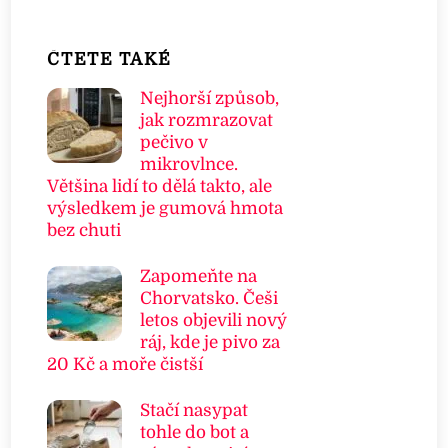
ČTETE TAKÉ
Nejhorší způsob,
jak rozmrazovat
pečivo v
mikrovlnce.
Většina lidí to dělá takto, ale
výsledkem je gumová hmota
bez chuti
Zapomeňte na
Chorvatsko. Češi
letos objevili nový
ráj, kde je pivo za
20 Kč a moře čistší
Stačí nasypat
tohle do bot a