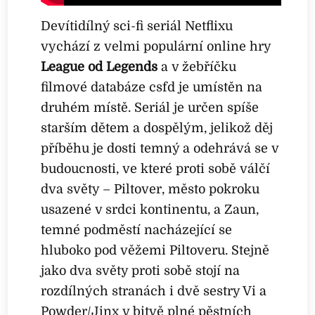
Devítidílný sci-fi seriál Netflixu
vychází z velmi populární online hry
League od Legends
a v žebříčku
filmové databáze csfd je umístěn na
druhém místě. Seriál je určen spíše
starším dětem a dospělým, jelikož děj
příběhu je dosti temný a odehrává se v
budoucnosti, ve které proti sobě válčí
dva světy – Piltover, město pokroku
usazené v srdci kontinentu, a Zaun,
temné podměstí nacházející se
hluboko pod věžemi Piltoveru. Stejně
jako dva světy proti sobě stojí na
rozdílných stranách i dvě sestry Vi a
Powder/Jinx v bitvě plné pěstních