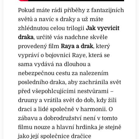
Pokud máte rádi příběhy z fantazijních
světů a navíc s draky a už máte
zhlédnutou celou trilogii
Jak vycvičit
draka
, určitě vás nadchne skvěle
provedený film
Raya a drak
, který
vypráví o bojovnici Raye, která se
sama vydává na dlouhou a
nebezpečnou cestu za nalezením
posledního draka, aby zachránila svět
před všepohlcujícími nestvůrami –
druuny a vrátila svět do dob, kdy žili
draci a lidé společně v harmonii. O
zábavu a dobrodružství není v tomto
filmu nouze a hlavní hrdinka je stejně
jako její společnice dračice