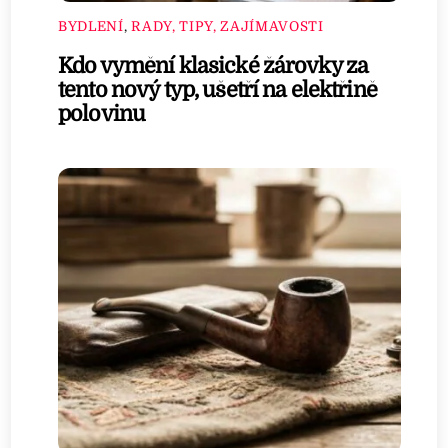
BYDLENÍ
,
RADY, TIPY, ZAJÍMAVOSTI
Kdo vymění klasické žárovky za
tento nový typ, ušetří na elektřině
polovinu