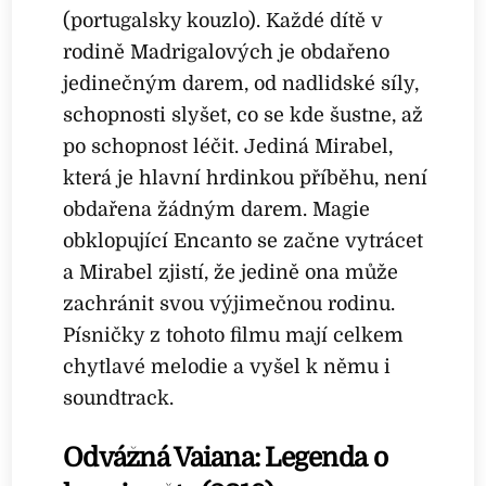
(portugalsky kouzlo). Každé dítě v
rodině Madrigalových je obdařeno
jedinečným darem, od nadlidské síly,
schopnosti slyšet, co se kde šustne, až
po schopnost léčit. Jediná Mirabel,
která je hlavní hrdinkou příběhu, není
obdařena žádným darem. Magie
obklopující Encanto se začne vytrácet
a Mirabel zjistí, že jedině ona může
zachránit svou výjimečnou rodinu.
Písničky z tohoto filmu mají celkem
chytlavé melodie a vyšel k němu i
soundtrack.
Odvážná Vaiana: Legenda o