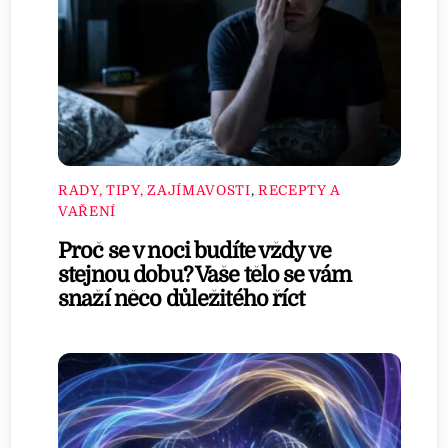
RADY, TIPY, ZAJÍMAVOSTI
,
RECEPTY A
VAŘENÍ
Proč se v noci budíte vždy ve
stejnou dobu? Vaše tělo se vám
snaží něco důležitého říct