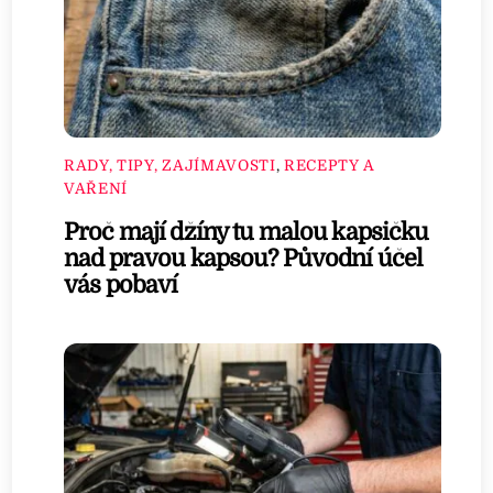
RADY, TIPY, ZAJÍMAVOSTI
,
RECEPTY A
VAŘENÍ
Proč mají džíny tu malou kapsičku
nad pravou kapsou? Původní účel
vás pobaví