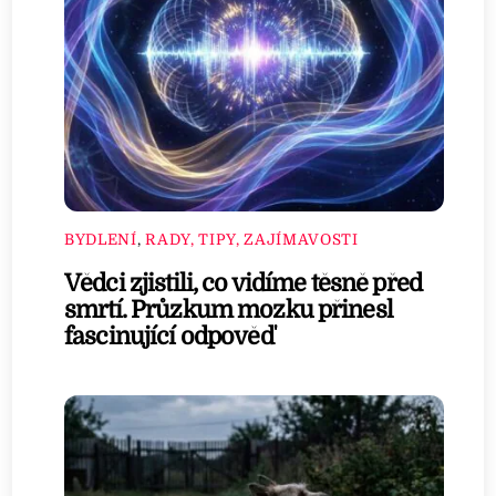
BYDLENÍ
,
RADY, TIPY, ZAJÍMAVOSTI
Vědci zjistili, co vidíme těsně před
smrtí. Průzkum mozku přinesl
fascinující odpověď