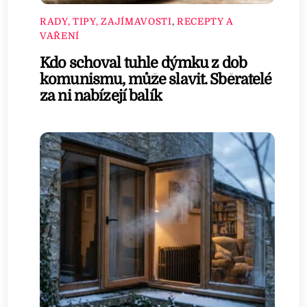
RADY, TIPY, ZAJÍMAVOSTI
,
RECEPTY A
VAŘENÍ
Kdo schoval tuhle dýmku z dob
komunismu, může slavit. Sběratelé
za ni nabízejí balík