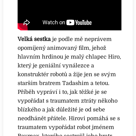
Velká šestka
je podle mě neprávem
opomíjený animovaný film, jehož
hlavním hrdinou je malý chlapec Hiro,
který je geniální vynálezce a
konstruktér robotů a žije jen se svým
starším bratrem Tadashim a tetou.
Příběh vypráví i to, jak těžké je se
vypořádat s traumatem ztráty někoho
blízkého a jak důležité je od sebe
neodhánět přátele. Hirovi pomáhá se s
traumatem vypořádat robot jménem
Baymax, kterého sestrojil jeho bratr