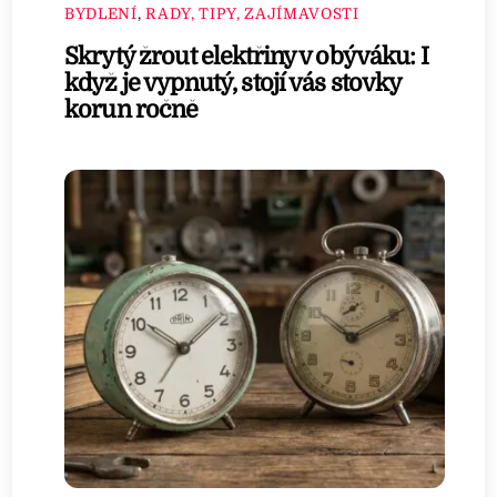
BYDLENÍ
,
RADY, TIPY, ZAJÍMAVOSTI
Skrytý žrout elektřiny v obýváku: I
když je vypnutý, stojí vás stovky
korun ročně