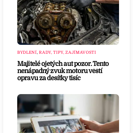
BYDLENÍ
,
RADY, TIPY, ZAJÍMAVOSTI
Majitelé ojetých aut pozor. Tento
nenápadný zvuk motoru věští
opravu za desítky tisíc