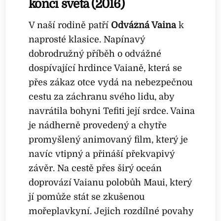
konci světa (2016)
V naší rodině patří
Odvážná Vaina
k
naprosté klasice. Napínavý
dobrodružný příběh o odvážné
dospívající hrdince Vaianě, která se
přes zákaz otce vydá na nebezpečnou
cestu za záchranu svého lidu, aby
navrátila bohyni Tefiti její srdce. Vaina
je nádherně provedený a chytře
promyšlený animovaný film, který je
navíc vtipný a přináší překvapivý
závěr. Na cestě přes širý oceán
doprovází Vaianu polobůh Maui, který
jí pomůže stát se zkušenou
mořeplavkyní. Jejich rozdílné povahy