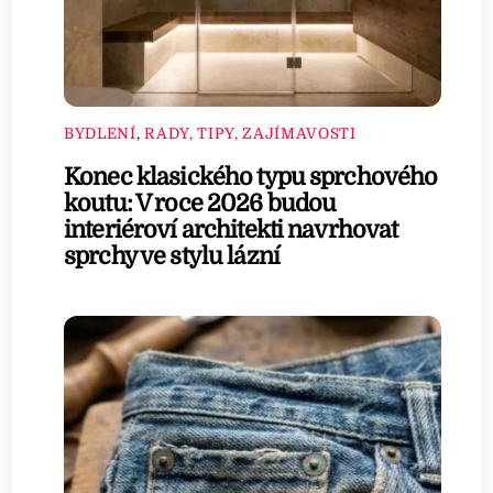
BYDLENÍ
,
RADY, TIPY, ZAJÍMAVOSTI
Konec klasického typu sprchového
koutu: V roce 2026 budou
interiéroví architekti navrhovat
sprchy ve stylu lázní