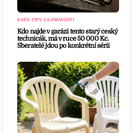
RADY, TIPY, ZAJÍMAVOSTI
Kdo najde v garáži tento starý český
techničák, má v ruce 50 000 Kč.
Sběratelé jdou po konkrétní sérii