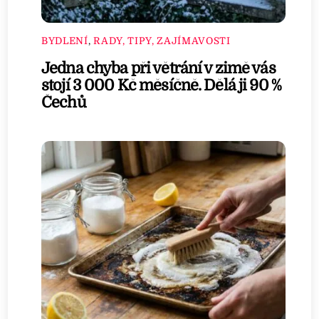
BYDLENÍ
,
RADY, TIPY, ZAJÍMAVOSTI
Jedna chyba při větrání v zimě vás
stojí 3 000 Kč měsíčně. Dělá ji 90 %
Čechů