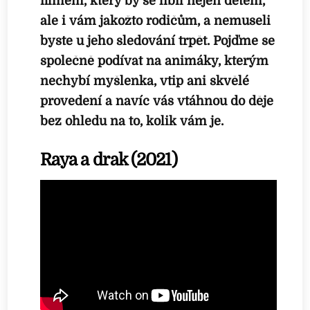
filmem, který by se líbil nejen dětem,
ale i vám jakožto rodičům, a nemuseli
byste u jeho sledování trpět. Pojďme se
společně podívat na animáky, kterým
nechybí myšlenka, vtip ani skvělé
provedení a navíc vás vtáhnou do děje
bez ohledu na to, kolik vám je.
Raya a drak (2021)