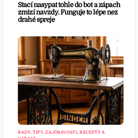
Stačí nasypat tohle do bot a zápach
zmizí navždy. Funguje to lépe než
drahé spreje
RADY, TIPY, ZAJÍMAVOSTI
,
RECEPTY A