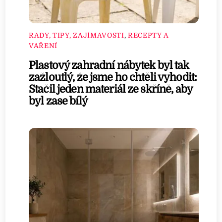
RADY, TIPY, ZAJÍMAVOSTI
,
RECEPTY A
VAŘENÍ
Plastový zahradní nábytek byl tak
zažloutlý, že jsme ho chtěli vyhodit:
Stačil jeden materiál ze skříně, aby
byl zase bílý