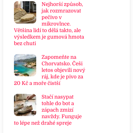
Nejhorší způsob,
jak rozmrazovat
pečivo v
mikrovlnce.
Většina lidí to dělá takto, ale
výsledkem je gumová hmota
bez chuti
Zapomeňte na
Chorvatsko. Češi
letos objevili nový
ráj, kde je pivo za
20 Kč a moře čistší
Stačí nasypat
tohle do bot a
zápach zmizí
navždy. Funguje
to lépe než drahé spreje