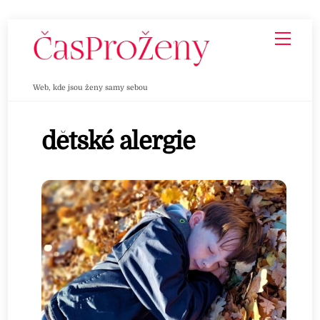
Skip
Men
to
content
Web, kde jsou ženy samy sebou
dětské alergie