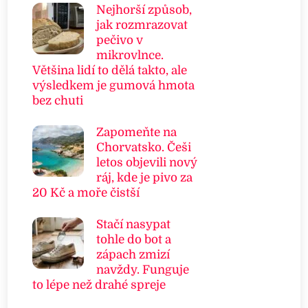
Nejhorší způsob,
jak rozmrazovat
pečivo v
mikrovlnce.
Většina lidí to dělá takto, ale
výsledkem je gumová hmota
bez chuti
Zapomeňte na
Chorvatsko. Češi
letos objevili nový
ráj, kde je pivo za
20 Kč a moře čistší
Stačí nasypat
tohle do bot a
zápach zmizí
navždy. Funguje
to lépe než drahé spreje