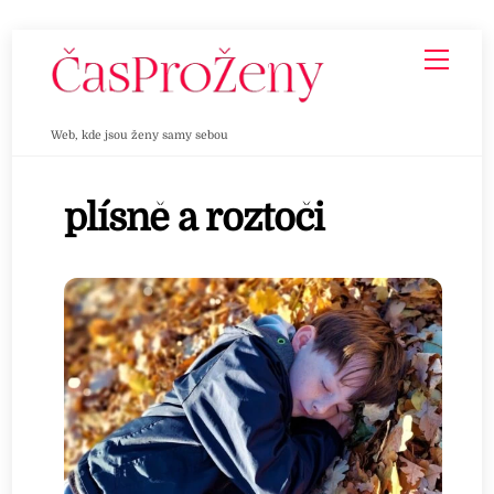
Skip
Men
to
content
Web, kde jsou ženy samy sebou
plísně a roztoči