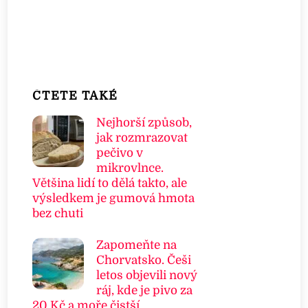
ČTETE TAKÉ
Nejhorší způsob,
jak rozmrazovat
pečivo v
mikrovlnce.
Většina lidí to dělá takto, ale
výsledkem je gumová hmota
bez chuti
Zapomeňte na
Chorvatsko. Češi
letos objevili nový
ráj, kde je pivo za
20 Kč a moře čistší