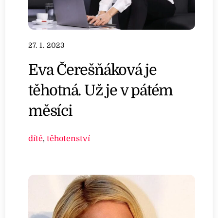
27. 1. 2023
Eva Čerešňáková je
těhotná. Už je v pátém
měsíci
dítě
,
těhotenství