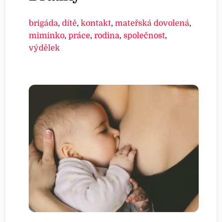
brigáda
,
dítě
,
kontakt
,
mateřská dovolená
,
miminko
,
práce
,
rodina
,
společnost
,
výdělek