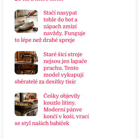
Stačí nasypat
tohle do bot a
zápach zmizí
navždy. Funguje
to lépe než drahé spreje
Staré šicí stroje
nejsou jen lapače
prachu. Tento
model vykupují
sběratelé za desítky tisíc
Češky objevily
kouzlo litiny.
Moderní pánve
končí v koši, vrací
se styl našich babiček