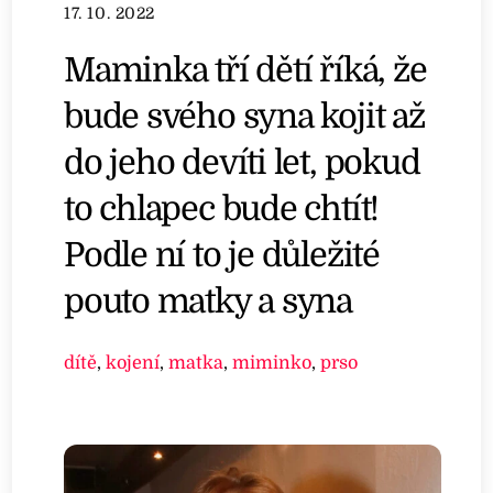
17. 10. 2022
Maminka tří dětí říká, že
bude svého syna kojit až
do jeho devíti let, pokud
to chlapec bude chtít!
Podle ní to je důležité
pouto matky a syna
dítě
,
kojení
,
matka
,
miminko
,
prso