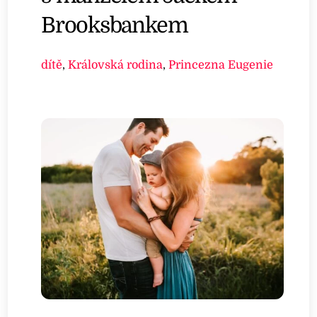
Brooksbankem
dítě
,
Královská rodina
,
Princezna Eugenie