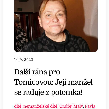
14. 9. 2022
Další rána pro
Tomicovou: Její manžel
se raduje z potomka!
dítě
,
nemanželské dítě
,
Ondřej Malý
,
Pavla