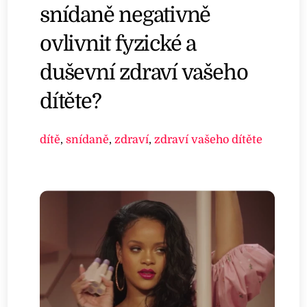
snídaně negativně
ovlivnit fyzické a
duševní zdraví vašeho
dítěte?
dítě
,
snídaně
,
zdraví
,
zdraví vašeho dítěte