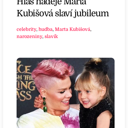
Hlas naděje Marta
Kubišová slaví jubileum
celebrity
,
hudba
,
Marta Kubišová
,
narozeniny
,
slavík