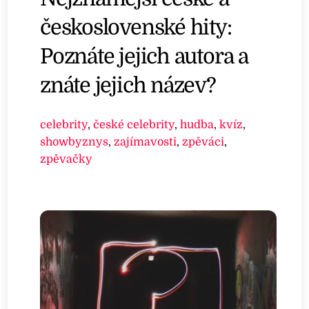
československé hity:
Poznáte jejich autora a
znáte jejich název?
celebrity
,
české celebrity
,
hudba
,
kvíz
,
showbyznys
,
zajímavosti
,
zpěváci
,
zpěvačky