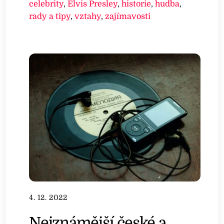
celebrity
,
Elvis Presley
,
historie
,
hudba
,
rady a tipy
,
vztahy
,
zajímavosti
4. 12. 2022
Nejznámější české a