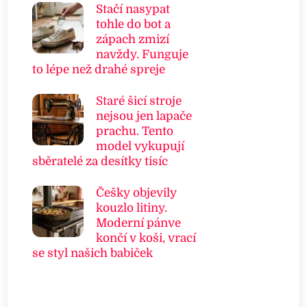
Stačí nasypat
tohle do bot a
zápach zmizí
navždy. Funguje
to lépe než drahé spreje
Staré šicí stroje
nejsou jen lapače
prachu. Tento
model vykupují
sběratelé za desítky tisíc
Češky objevily
kouzlo litiny.
Moderní pánve
končí v koši, vrací
se styl našich babiček