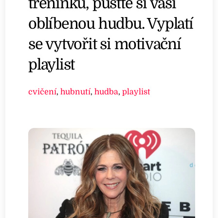
tréninku, pusťte si vaši
oblíbenou hudbu. Vyplatí
se vytvořit si motivační
playlist
cvičení
,
hubnutí
,
hudba
,
playlist