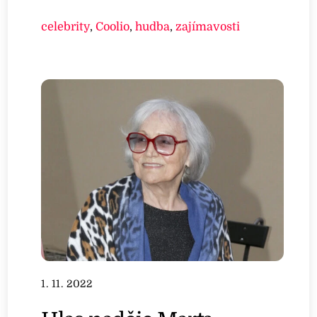
celebrity
,
Coolio
,
hudba
,
zajímavosti
1. 11. 2022