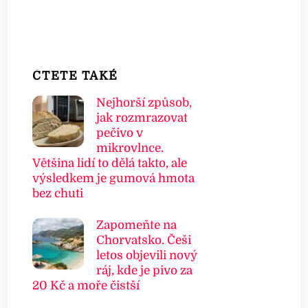
ČTETE TAKÉ
Nejhorší způsob,
jak rozmrazovat
pečivo v
mikrovlnce.
Většina lidí to dělá takto, ale
výsledkem je gumová hmota
bez chuti
Zapomeňte na
Chorvatsko. Češi
letos objevili nový
ráj, kde je pivo za
20 Kč a moře čistší