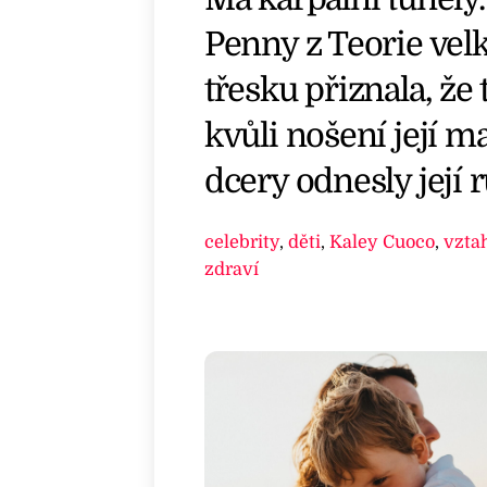
Penny z Teorie vel
třesku přiznala, že 
kvůli nošení její m
dcery odnesly její 
celebrity
,
děti
,
Kaley Cuoco
,
vzta
zdraví