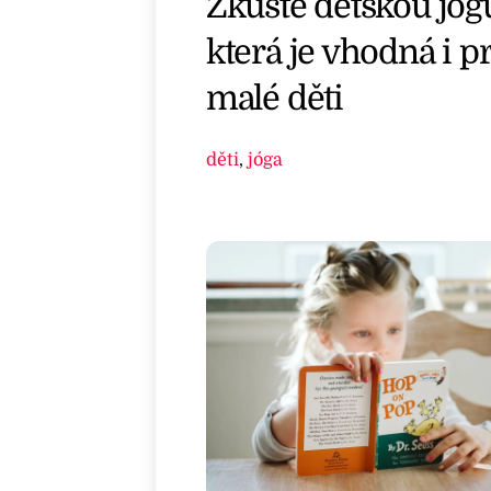
Zkuste dětskou jóg
která je vhodná i p
malé děti
děti
,
jóga