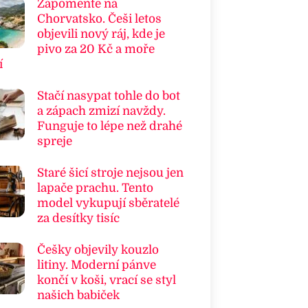
Zapomeňte na
Chorvatsko. Češi letos
objevili nový ráj, kde je
pivo za 20 Kč a moře
í
Stačí nasypat tohle do bot
a zápach zmizí navždy.
Funguje to lépe než drahé
spreje
Staré šicí stroje nejsou jen
lapače prachu. Tento
model vykupují sběratelé
za desítky tisíc
Češky objevily kouzlo
litiny. Moderní pánve
končí v koši, vrací se styl
našich babiček