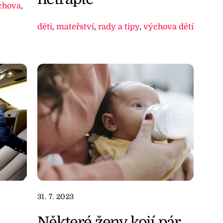
chova
,
děti
,
mateřství
,
rady a tipy
,
výchova dětí
31. 7. 2023
Některé ženy kojí pár