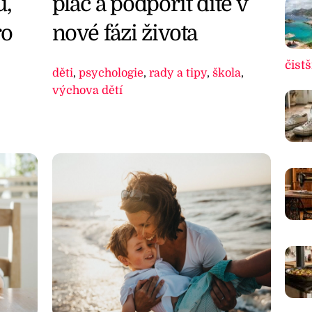
u,
pláč a podpořit dítě v
ro
nové fázi života
čistš
děti
,
psychologie
,
rady a tipy
,
škola
,
výchova dětí