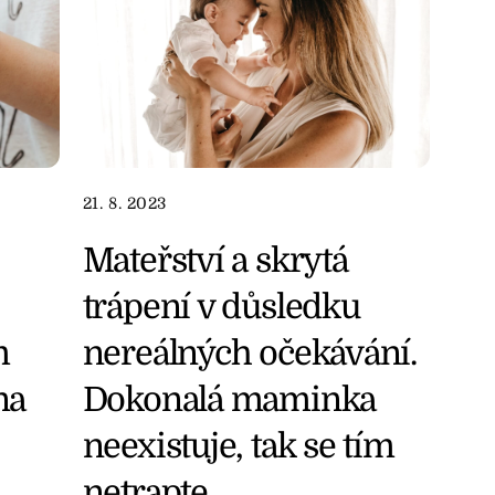
21. 8. 2023
Mateřství a skrytá
trápení v důsledku
m
nereálných očekávání.
na
Dokonalá maminka
neexistuje, tak se tím
netrapte