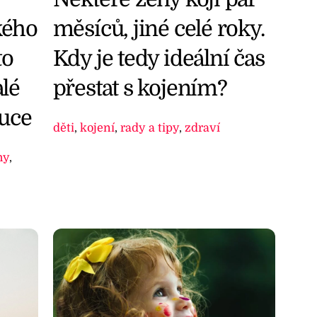
měsíců, jiné celé roky.
kého
Kdy je tedy ideální čas
to
přestat s kojením?
alé
ruce
děti
,
kojení
,
rady a tipy
,
zdraví
hy
,