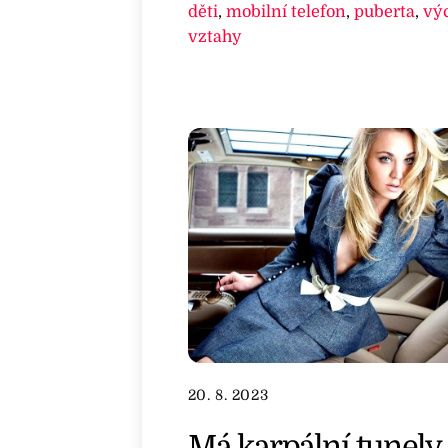
děti
,
mobilní telefon
,
puberta
,
vý
vztahy
20. 8. 2023
Má karpální tunely.