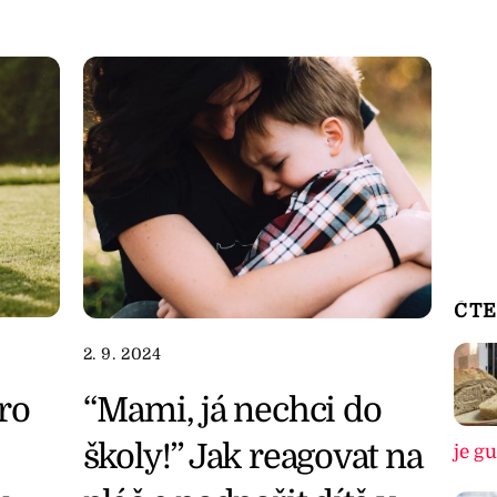
ČTE
2. 9. 2024
ro
“Mami, já nechci do
školy!” Jak reagovat na
je g