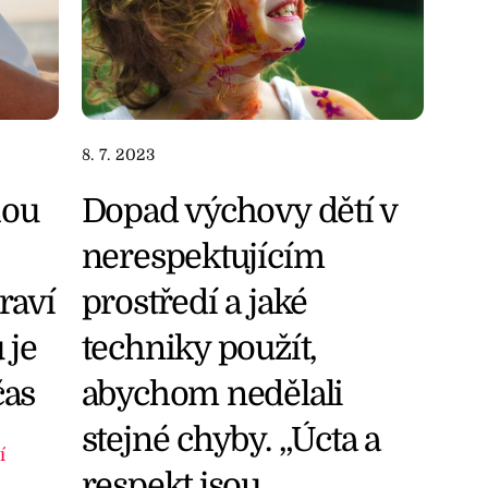
8. 7. 2023
Dopad výchovy dětí v
hou
nerespektujícím
prostředí a jaké
raví
techniky použít,
 je
abychom nedělali
čas
stejné chyby. „Úcta a
í
respekt jsou