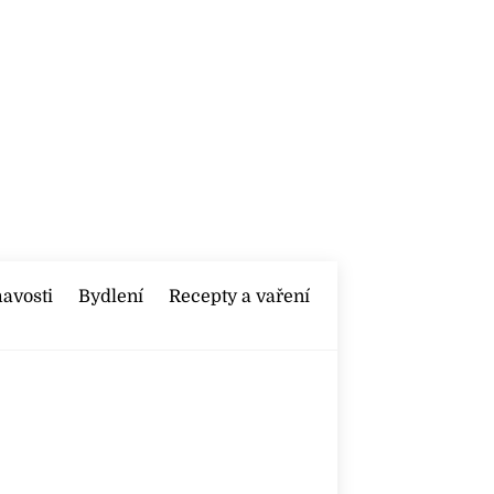
mavosti
Bydlení
Recepty a vaření