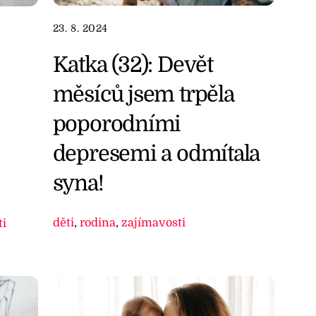
23. 8. 2024
Katka (32): Devět
měsíců jsem trpěla
poporodními
depresemi a odmítala
syna!
děti
,
rodina
,
zajímavosti
ti