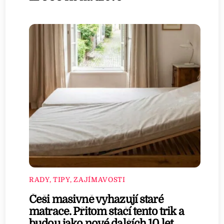
RADY, TIPY, ZAJÍMAVOSTI
Češi masivně vyhazují staré
matrace. Přitom stačí tento trik a
budou jako nové dalších 10 let