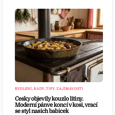
BYDLENÍ
,
RADY, TIPY, ZAJÍMAVOSTI
Češky objevily kouzlo litiny.
Moderní pánve končí v koši, vrací
se styl našich babiček