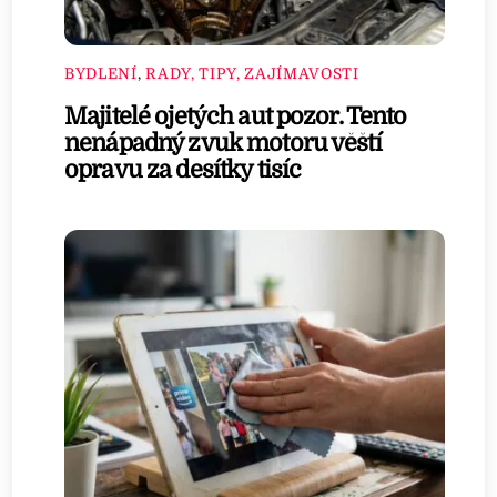
BYDLENÍ
,
RADY, TIPY, ZAJÍMAVOSTI
Majitelé ojetých aut pozor. Tento
nenápadný zvuk motoru věští
opravu za desítky tisíc