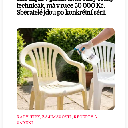
techničák, má v ruce 50 000 Kč.
Sběratelé jdou po konkrétní sérii
RADY, TIPY, ZAJÍMAVOSTI
,
RECEPTY A
VAŘENÍ