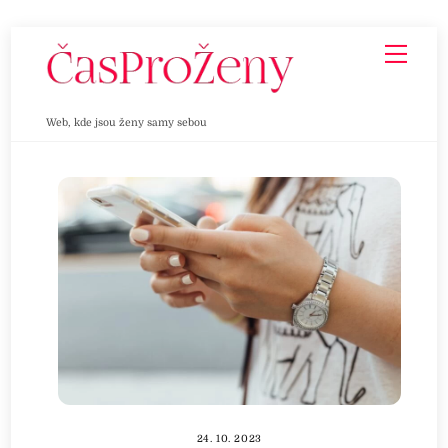
Skip
Men
to
content
Web, kde jsou ženy samy sebou
24. 10. 2023