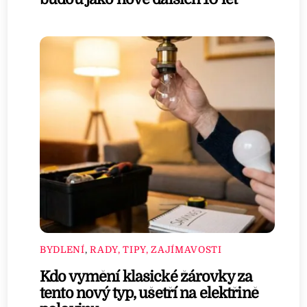
BYDLENÍ
,
RADY, TIPY, ZAJÍMAVOSTI
Kdo vymění klasické žárovky za
tento nový typ, ušetří na elektřině