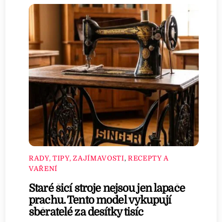
RADY, TIPY, ZAJÍMAVOSTI
,
RECEPTY A
VAŘENÍ
Staré šicí stroje nejsou jen lapače
prachu. Tento model vykupují
sběratelé za desítky tisíc