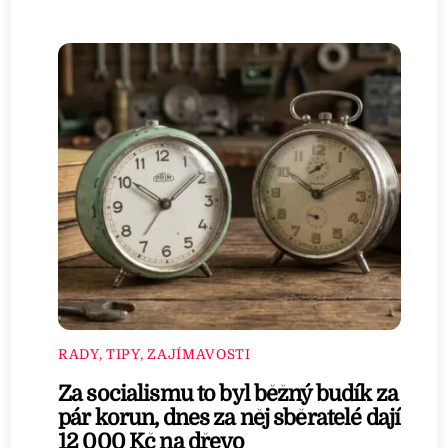
RADY, TIPY, ZAJÍMAVOSTI
Za socialismu to byl běžný budík za
pár korun, dnes za něj sběratelé dají
12 000 Kč na dřevo