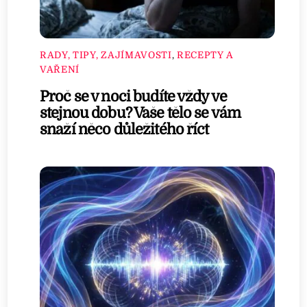
RADY, TIPY, ZAJÍMAVOSTI
,
RECEPTY A
VAŘENÍ
Proč se v noci budíte vždy ve
stejnou dobu? Vaše tělo se vám
snaží něco důležitého říct