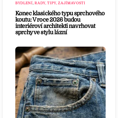
BYDLENÍ
,
RADY, TIPY, ZAJÍMAVOSTI
Konec klasického typu sprchového
koutu: V roce 2026 budou
interiéroví architekti navrhovat
sprchy ve stylu lázní