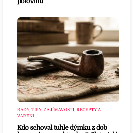
polovinu
RADY, TIPY, ZAJÍMAVOSTI
,
RECEPTY A
VAŘENÍ
Kdo schoval tuhle dýmku z dob