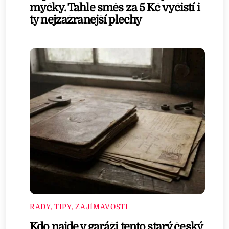
myčky. Tahle směs za 5 Kč vyčistí i
ty nejzažranější plechy
RADY, TIPY, ZAJÍMAVOSTI
Kdo najde v garáži tento starý český