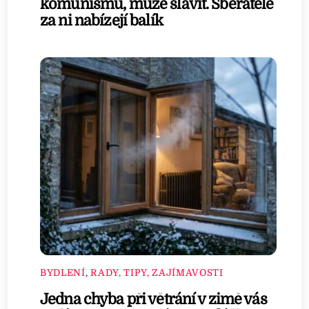
komunismu, může slavit. Sběratelé
za ni nabízejí balík
BYDLENÍ
,
RADY, TIPY, ZAJÍMAVOSTI
Jedna chyba při větrání v zimě vás