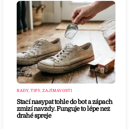
RADY, TIPY, ZAJÍMAVOSTI
Stačí nasypat tohle do bot a zápach
zmizí navždy. Funguje to lépe než
drahé spreje