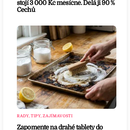
stojí 3 000 Kč měsíčně. Dělá ji 90 %
Čechů
RADY, TIPY, ZAJÍMAVOSTI
Zapomeňte na drahé tablety do