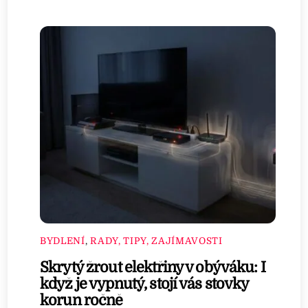
BYDLENÍ
,
RADY, TIPY, ZAJÍMAVOSTI
Skrytý žrout elektřiny v obýváku: I
když je vypnutý, stojí vás stovky
korun ročně