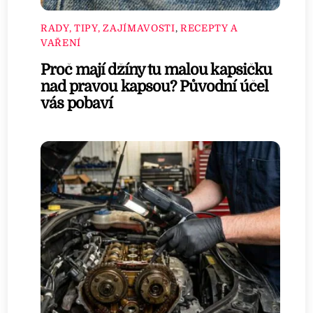
RADY, TIPY, ZAJÍMAVOSTI
,
RECEPTY A
VAŘENÍ
Proč mají džíny tu malou kapsičku
nad pravou kapsou? Původní účel
vás pobaví