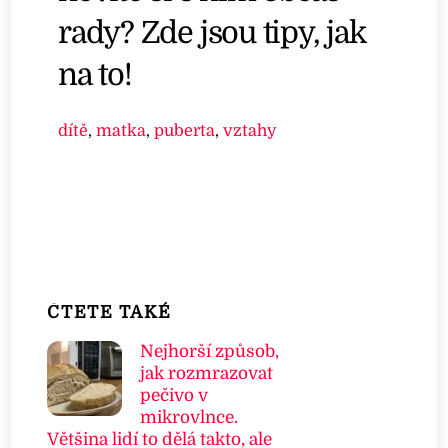
rady? Zde jsou tipy, jak
na to!
dítě
,
matka
,
puberta
,
vztahy
ČTETE TAKÉ
Nejhorší způsob,
jak rozmrazovat
pečivo v
mikrovlnce.
Většina lidí to dělá takto, ale