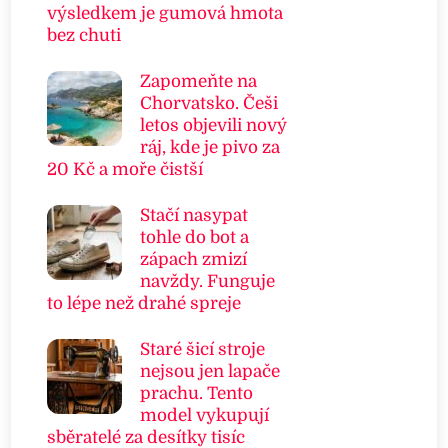
výsledkem je gumová hmota
bez chuti
Zapomeňte na
Chorvatsko. Češi
letos objevili nový
ráj, kde je pivo za
20 Kč a moře čistší
Stačí nasypat
tohle do bot a
zápach zmizí
navždy. Funguje
to lépe než drahé spreje
Staré šicí stroje
nejsou jen lapače
prachu. Tento
model vykupují
sběratelé za desítky tisíc