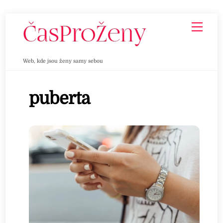
Skip
Men
to
content
Web, kde jsou ženy samy sebou
puberta