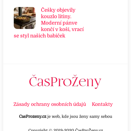
Češky objevily
kouzlo litiny.
Moderní pánve
končí v koši, vrací
se styl našich babiček
Zásady ochrany osobních údajů
Kontakty
ČasProženy.cz
je web, kde jsou ženy samy sebou
Copyright © 2019-2020 ČasProŽeny.cz