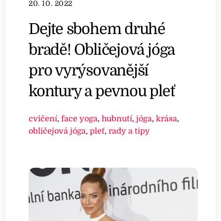
20. 10. 2022
Dejte sbohem druhé
bradě! Obličejová jóga
pro vyrýsovanější
kontury a pevnou pleť
cvičení
,
face yoga
,
hubnutí
,
jóga
,
krása
,
obličejová jóga
,
pleť
,
rady a tipy