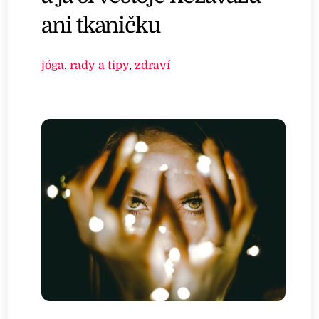
ani tkaničku
jóga
,
rady a tipy
,
zdraví