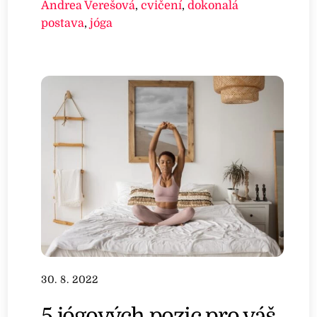
Andrea Verešová
,
cvičení
,
dokonalá
postava
,
jóga
30. 8. 2022
5 jógových pozic pro váš