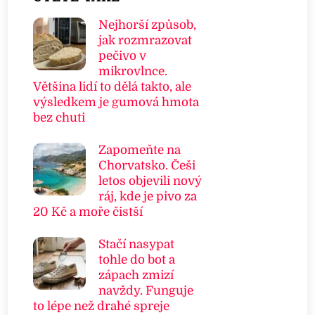
Nejhorší způsob,
jak rozmrazovat
pečivo v
mikrovlnce.
Většina lidí to dělá takto, ale
výsledkem je gumová hmota
bez chuti
Zapomeňte na
Chorvatsko. Češi
letos objevili nový
ráj, kde je pivo za
20 Kč a moře čistší
Stačí nasypat
tohle do bot a
zápach zmizí
navždy. Funguje
to lépe než drahé spreje