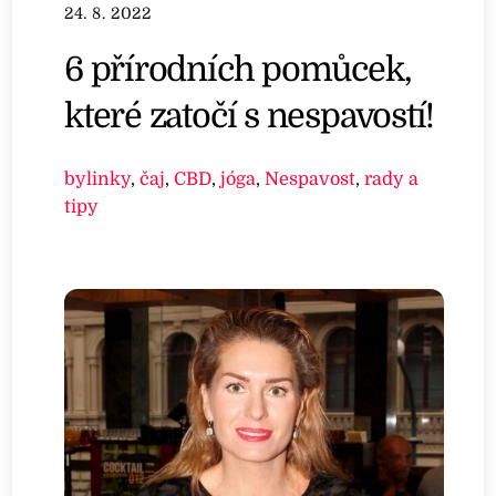
24. 8. 2022
6 přírodních pomůcek,
které zatočí s nespavostí!
bylinky
,
čaj
,
CBD
,
jóga
,
Nespavost
,
rady a
tipy