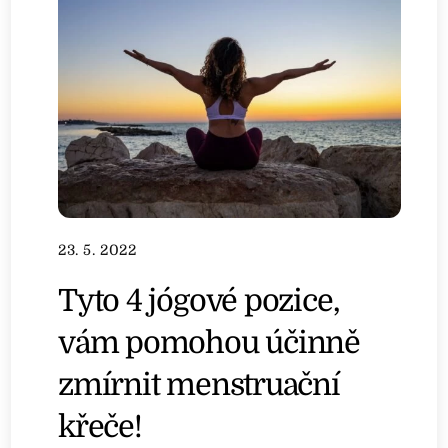
23. 5. 2022
Tyto 4 jógové pozice,
vám pomohou účinně
zmírnit menstruační
křeče!