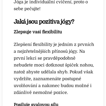
Jóga je individuální cvičení, proto o
sebe pečujte!
Jaká jsou pozitiva jógy?
Zlepšuje vaši flexibilitu
Zlepšení flexibility je jedním z prvních
a nejzřetelnějších přínosů jógy. Na
první lekci se pravděpodobně
nebudete moci dotknout špiček nohou,
natož abyste udělala shyb. Pokud však
vydržíte, zaznamenáte postupné
uvolňování a nakonec budou možné i
zdánlivě nemožné pozice.
Posiluje svalovou sílu