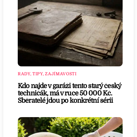
RADY, TIPY, ZAJÍMAVOSTI
Kdo najde v garáži tento starý český
techničák, má v ruce 50 000 Kč.
Sběratelé jdou po konkrétní sérii