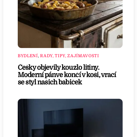
BYDLENÍ
,
RADY, TIPY, ZAJÍMAVOSTI
Češky objevily kouzlo litiny.
Moderní pánve končí v koši, vrací
se styl našich babiček