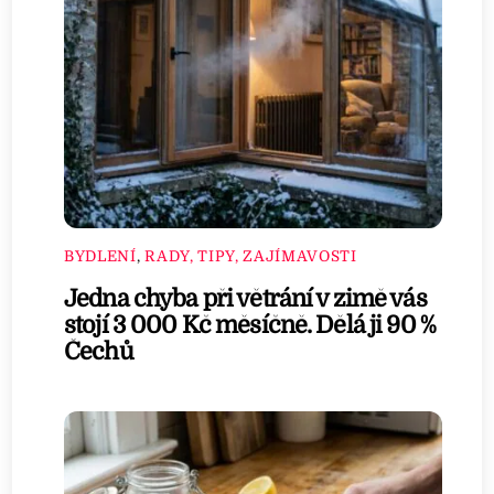
BYDLENÍ
,
RADY, TIPY, ZAJÍMAVOSTI
Jedna chyba při větrání v zimě vás
stojí 3 000 Kč měsíčně. Dělá ji 90 %
Čechů