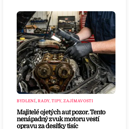
BYDLENÍ
,
RADY, TIPY, ZAJÍMAVOSTI
Majitelé ojetých aut pozor. Tento
nenápadný zvuk motoru věští
opravu za desítky tisíc