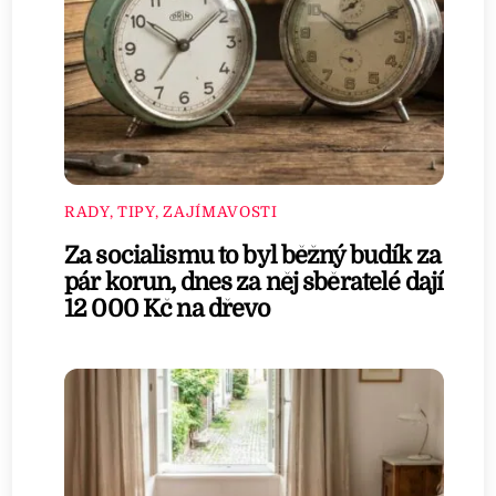
RADY, TIPY, ZAJÍMAVOSTI
Za socialismu to byl běžný budík za
pár korun, dnes za něj sběratelé dají
12 000 Kč na dřevo