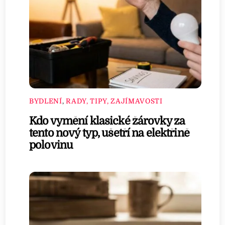
BYDLENÍ
,
RADY, TIPY, ZAJÍMAVOSTI
Kdo vymění klasické žárovky za
tento nový typ, ušetří na elektřině
polovinu