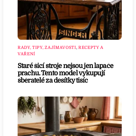
RADY, TIPY, ZAJÍMAVOSTI
,
RECEPTY A
VAŘENÍ
Staré šicí stroje nejsou jen lapače
prachu. Tento model vykupují
sběratelé za desítky tisíc