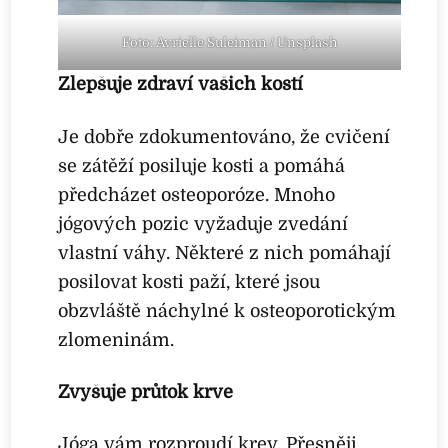
Foto: Avrielle Suleiman / Unsplash
Zlepšuje zdraví vašich kostí
Je dobře zdokumentováno, že cvičení
se zátěží posiluje kosti a pomáhá
předcházet osteoporóze. Mnoho
jógových pozic vyžaduje zvedání
vlastní váhy. Některé z nich pomáhají
posilovat kosti paží, které jsou
obzvláště náchylné k osteoporotickým
zlomeninám.
Zvyšuje průtok krve
Jóga vám rozproudí krev. Přesněji