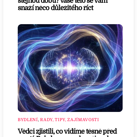
stejnou dobu? Vaše tělo se vám
snaží něco důležitého říct
BYDLENÍ
,
RADY, TIPY, ZAJÍMAVOSTI
Vědci zjistili, co vidíme těsně před