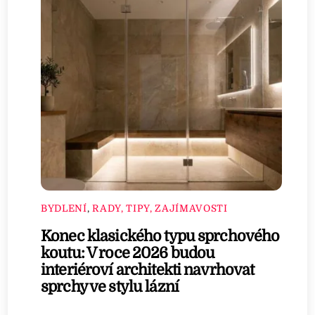
BYDLENÍ
,
RADY, TIPY, ZAJÍMAVOSTI
Konec klasického typu sprchového
koutu: V roce 2026 budou
interiéroví architekti navrhovat
sprchy ve stylu lázní