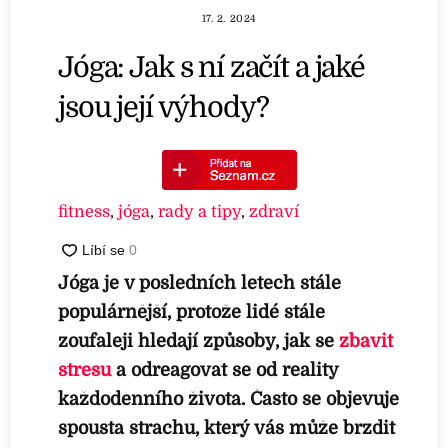
17. 2. 2024
Jóga: Jak s ní začít a jaké
jsou její výhody?
fitness
,
jóga
,
rady a tipy
,
zdraví
Jóga je v posledních letech stále
populárnější, protože lidé stále
zoufaleji hledají způsoby, jak se
zbavit
stresu
a odreagovat se od reality
každodenního života. Často se objevuje
spousta strachu, který vás může brzdit