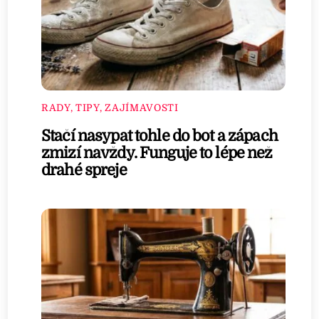
RADY, TIPY, ZAJÍMAVOSTI
Stačí nasypat tohle do bot a zápach
zmizí navždy. Funguje to lépe než
drahé spreje