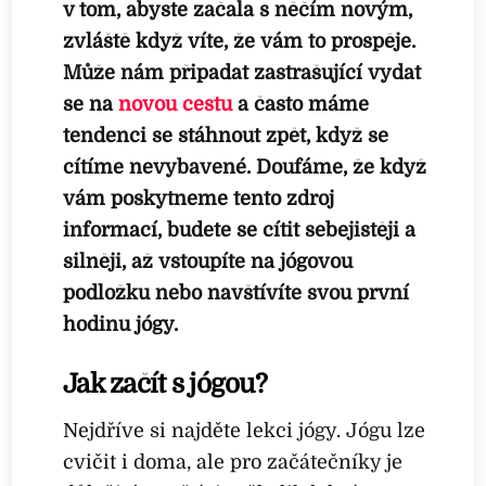
v tom, abyste začala s něčím novým,
zvláště když víte, že vám to prospěje.
Může nám připadat zastrašující vydat
se na
novou cestu
a často máme
tendenci se stáhnout zpět, když se
cítíme nevybavené. Doufáme, že když
vám poskytneme tento zdroj
informací, budete se cítit sebejistěji a
silněji, až vstoupíte na jógovou
podložku nebo navštívíte svou první
hodinu jógy.
Jak začít s jógou?
Nejdříve si najděte lekci jógy. Jógu lze
cvičit i doma, ale pro začátečníky je