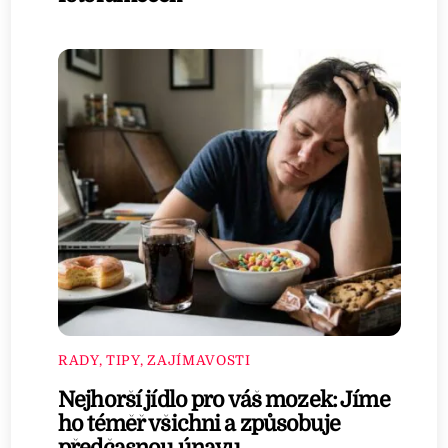
RADY, TIPY, ZAJÍMAVOSTI
Nejhorší jídlo pro váš mozek: Jíme
ho téměř všichni a způsobuje
předčasnou únavu