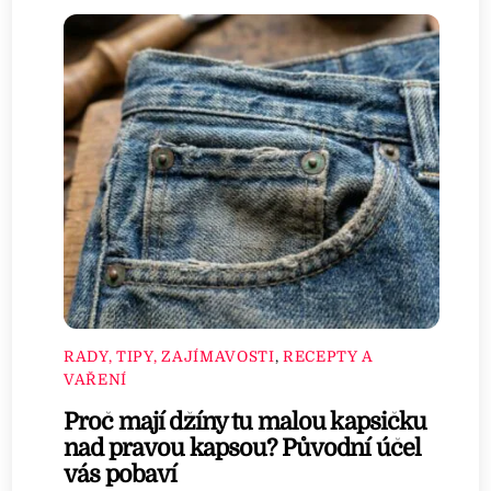
RADY, TIPY, ZAJÍMAVOSTI
,
RECEPTY A
VAŘENÍ
Proč mají džíny tu malou kapsičku
nad pravou kapsou? Původní účel
vás pobaví