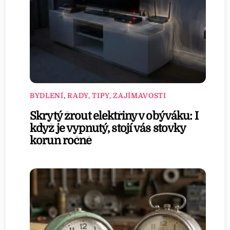
BYDLENÍ
,
RADY, TIPY, ZAJÍMAVOSTI
Skrytý žrout elektřiny v obýváku: I
když je vypnutý, stojí vás stovky
korun ročně