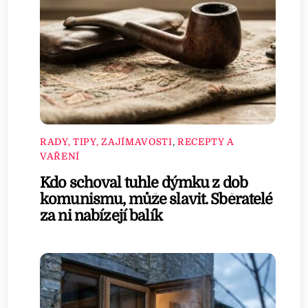
RADY, TIPY, ZAJÍMAVOSTI
,
RECEPTY A
VAŘENÍ
Kdo schoval tuhle dýmku z dob
komunismu, může slavit. Sběratelé
za ni nabízejí balík