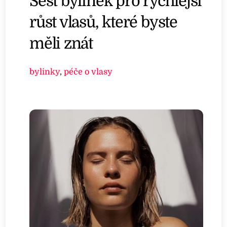
Šest bylinek pro rychlejší
růst vlasů, které byste
měli znát
bylinky
,
péče o vlasy