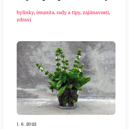
bylinky
,
imunita
,
rady a tipy
,
zajímavosti
,
zdraví
1. 6. 2022