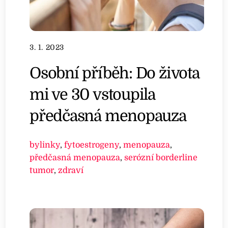
3. 1. 2023
Osobní příběh: Do života
mi ve 30 vstoupila
předčasná menopauza
bylinky
,
fytoestrogeny
,
menopauza
,
předčasná menopauza
,
serózní borderline
tumor
,
zdraví