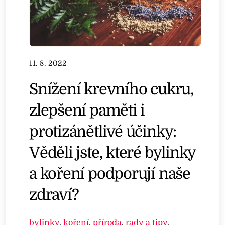
11. 8. 2022
Snížení krevního cukru,
zlepšení paměti i
protizánětlivé účinky:
Věděli jste, které bylinky
a koření podporují naše
zdraví?
bylinky
,
koření
,
příroda
,
rady a tipy
,