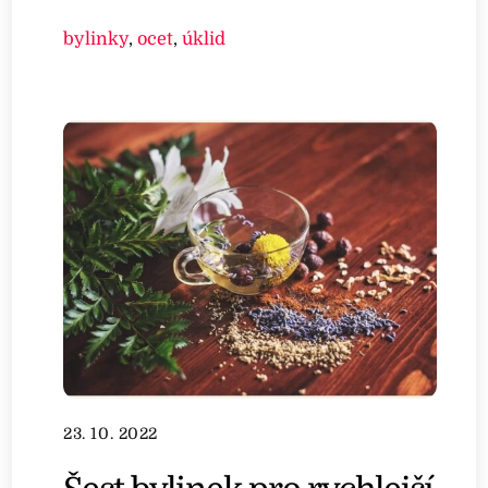
bylinky
,
ocet
,
úklid
23. 10. 2022