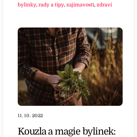
bylinky
,
rady a tipy
,
zajímavosti
,
zdraví
11. 10. 2022
Kouzla a magie bylinek: