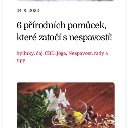
24. 8. 2022
6 přírodních pomůcek,
které zatočí s nespavostí!
bylinky
,
čaj
,
CBD
,
jóga
,
Nespavost
,
rady a
tipy