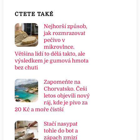
ČTETE TAKÉ
Nejhorší způsob,
jak rozmrazovat
pečivo v
mikrovlnce.
Většina lidí to dělá takto, ale
výsledkem je gumová hmota
bez chuti
Zapomeňte na
Chorvatsko. Češi
letos objevili nový
ráj, kde je pivo za
20 Kč a moře čistší
Stačí nasypat
tohle do bot a
zápach zmizí