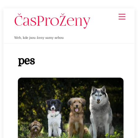
Skip
Men
to
content
Web, kde jsou ženy samy sebou
pes