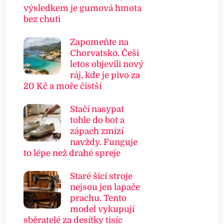
výsledkem je gumová hmota
bez chuti
Zapomeňte na
Chorvatsko. Češi
letos objevili nový
ráj, kde je pivo za
20 Kč a moře čistší
Stačí nasypat
tohle do bot a
zápach zmizí
navždy. Funguje
to lépe než drahé spreje
Staré šicí stroje
nejsou jen lapače
prachu. Tento
model vykupují
sběratelé za desítky tisíc