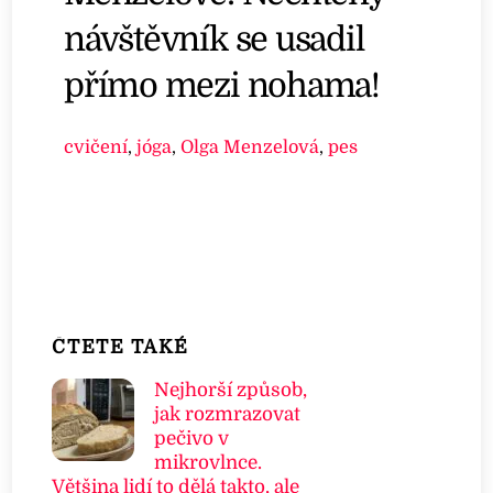
návštěvník se usadil
přímo mezi nohama!
cvičení
,
jóga
,
Olga Menzelová
,
pes
ČTETE TAKÉ
Nejhorší způsob,
jak rozmrazovat
pečivo v
mikrovlnce.
Většina lidí to dělá takto, ale