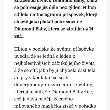
ztracenou čivavu Diamond Baby, která
se pohřešuje již déle než týden. Hilton
sdílela na Instagramu příspěvek, který
sloužil jako plakát pohřešované
Diamond Baby, která se ztratila už 14.
září.
Hilton v popisku ke svému příspěvku
uvedla, že se jedná o jeden z
nejbolestivějších zážitků jejího života
a že se cítí, jako by jí chyběla část těla.
Je prý v kontaktu se šesti
důvěryhodnými zvířecími senzibily,
kteří ji ujistili, že Diamond Baby žije,
což jí dává naději, že svého
milovaného mazlíčka získá v pořádku