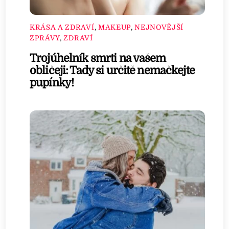
KRÁSA A ZDRAVÍ
,
MAKEUP
,
NEJNOVĚJŠÍ
ZPRÁVY
,
ZDRAVÍ
Trojúhelník smrti na vašem
obličeji: Tady si určitě nemačkejte
pupínky!