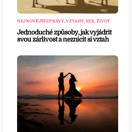
NEJNOVĚJŠÍ ZPRÁVY
,
VZTAHY, SEX, ŽIVOT
Jednoduché způsoby, jak vyjádřit
svou žárlivost a nezničit si vztah