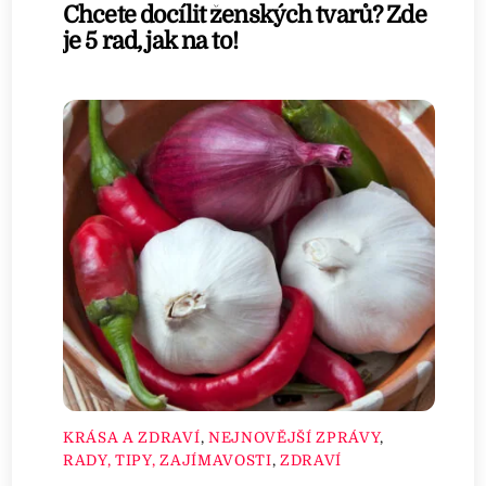
Chcete docílit ženských tvarů? Zde
je 5 rad, jak na to!
KRÁSA A ZDRAVÍ
,
NEJNOVĚJŠÍ ZPRÁVY
,
RADY, TIPY, ZAJÍMAVOSTI
,
ZDRAVÍ