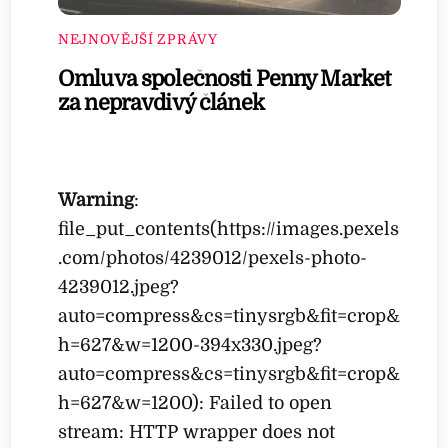
NEJNOVĚJŠÍ ZPRÁVY
Omluva společnosti Penny Market
za nepravdivý článek
Warning
:
file_put_contents(https://images.pexels
.com/photos/4239012/pexels-photo-
4239012.jpeg?
auto=compress&cs=tinysrgb&fit=crop&
h=627&w=1200-394x330.jpeg?
auto=compress&cs=tinysrgb&fit=crop&
h=627&w=1200): Failed to open
stream: HTTP wrapper does not