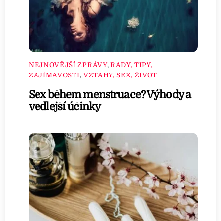
NEJNOVĚJŠÍ ZPRÁVY
,
RADY, TIPY,
ZAJÍMAVOSTI
,
VZTAHY, SEX, ŽIVOT
Sex během menstruace? Výhody a
vedlejší účinky