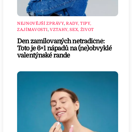
NEJNOVĚJŠÍ ZPRÁVY
,
RADY, TIPY,
ZAJÍMAVOSTI
,
VZTAHY, SEX, ŽIVOT
Den zamilovaných netradičně:
Toto je 6+1 nápadů na (ne)obvyklé
valentýnské rande