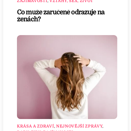
ZAJÍMAVOSTI
,
VZTAHY, SEX, ŽIVOT
Co muže zaručeně odrazuje na
ženách?
KRÁSA A ZDRAVÍ
,
NEJNOVĚJŠÍ ZPRÁVY
,