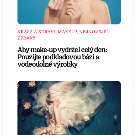
KRÁSA A ZDRAVÍ
,
MAKEUP
,
NEJNOVĚJŠÍ
ZPRÁVY
Aby make-up vydržel celý den:
Použijte podkladovou bázi a
voděodolné výrobky