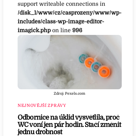
support writeable connections in
/disk_1/www/cz/casprozeny/www/wp-
includes/class-wp-image-editor-
imagick.php
on line
996
Zdroj: Pexels.com
NEJNOVĚJŠÍ ZPRÁVY
Odbornice na úklid vysvětlila, proč
WC voní jen pár hodin. Stačí změnit
jednu drobnost