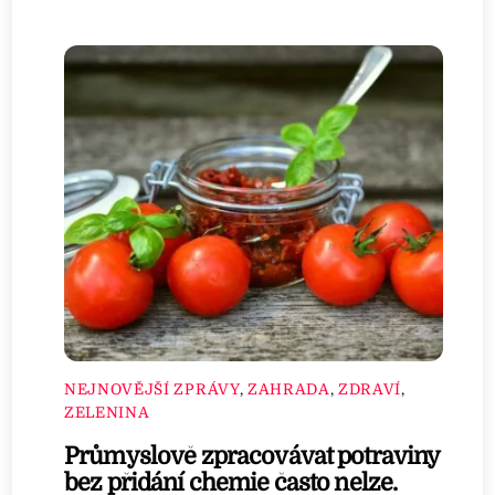
NEJNOVĚJŠÍ ZPRÁVY
,
ZAHRADA
,
ZDRAVÍ
,
ZELENINA
Průmyslově zpracovávat potraviny
bez přidání chemie často nelze.