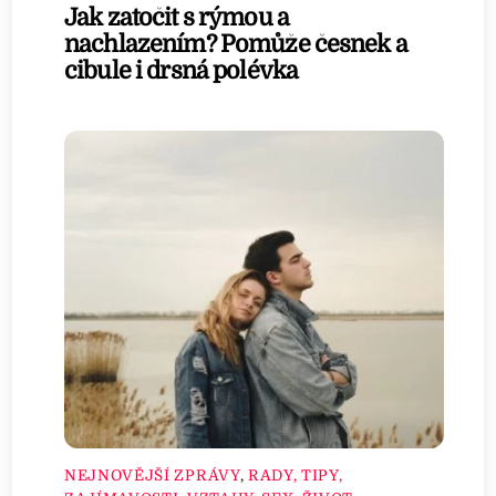
Jak zatočit s rýmou a
nachlazením? Pomůže česnek a
cibule i drsná polévka
NEJNOVĚJŠÍ ZPRÁVY
,
RADY, TIPY,