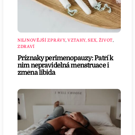
NEJNOVĚJŠÍ ZPRÁVY
,
VZTAHY, SEX, ŽIVOT
,
ZDRAVÍ
Příznaky perimenopauzy: Patří k
nim nepravidelná menstruace i
změna libida