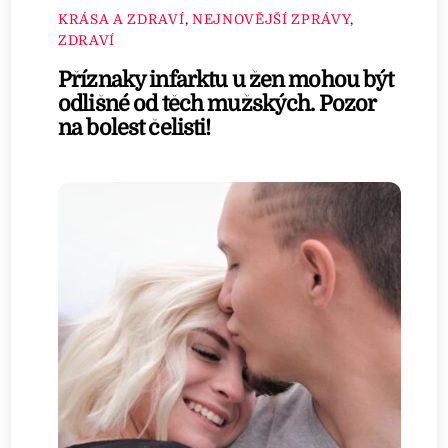
KRÁSA A ZDRAVÍ
,
NEJNOVĚJŠÍ ZPRÁVY
,
ZDRAVÍ
Příznaky infarktu u žen mohou být
odlišné od těch mužských. Pozor
na bolest čelisti!