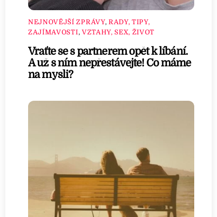
NEJNOVĚJŠÍ ZPRÁVY
,
RADY, TIPY,
ZAJÍMAVOSTI
,
VZTAHY, SEX, ŽIVOT
Vraťte se s partnerem opět k líbání.
A už s ním nepřestávejte! Co máme
na mysli?