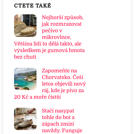
ČTETE TAKÉ
Nejhorší způsob,
jak rozmrazovat
pečivo v
mikrovlnce.
Většina lidí to dělá takto, ale
výsledkem je gumová hmota
bez chuti
Zapomeňte na
Chorvatsko. Češi
letos objevili nový
ráj, kde je pivo za
20 Kč a moře čistší
Stačí nasypat
tohle do bot a
zápach zmizí
navždy. Funguje