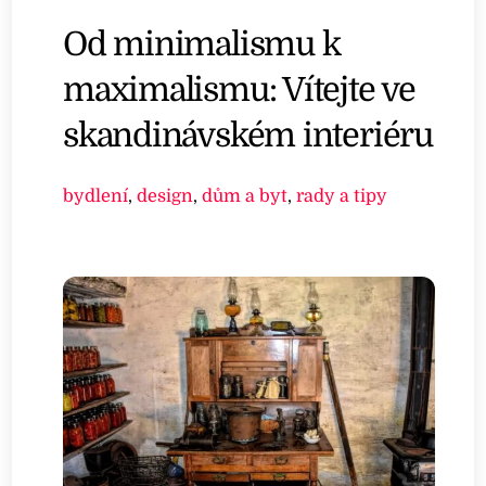
Od minimalismu k
maximalismu: Vítejte ve
skandinávském interiéru
bydlení
,
design
,
dům a byt
,
rady a tipy