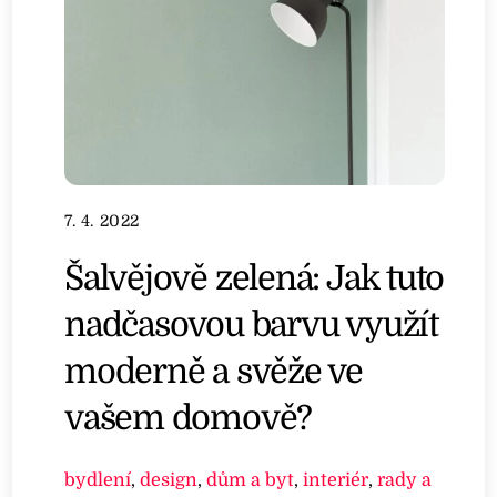
7. 4. 2022
Šalvějově zelená: Jak tuto
nadčasovou barvu využít
moderně a svěže ve
vašem domově?
bydlení
,
design
,
dům a byt
,
interiér
,
rady a