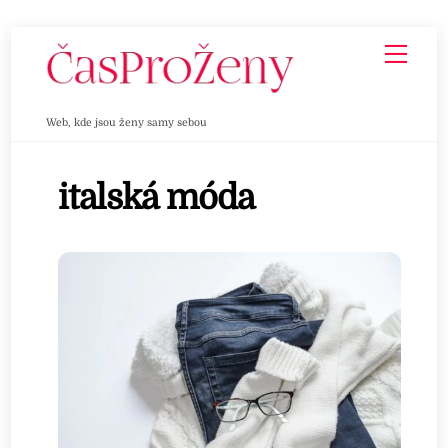
Skip
Men
to
content
Web, kde jsou ženy samy sebou
italská móda