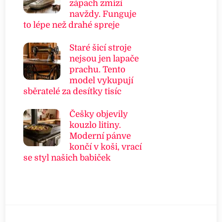
zápach zmizí
navždy. Funguje
to lépe než drahé spreje
Staré šicí stroje
nejsou jen lapače
prachu. Tento
model vykupují
sběratelé za desítky tisíc
Češky objevily
kouzlo litiny.
Moderní pánve
končí v koši, vrací
se styl našich babiček