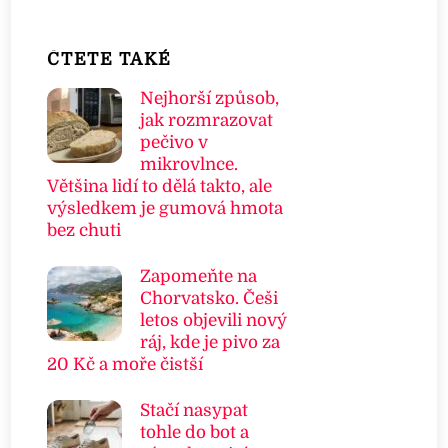
ČTETE TAKÉ
Nejhorší způsob,
jak rozmrazovat
pečivo v
mikrovlnce.
Většina lidí to dělá takto, ale
výsledkem je gumová hmota
bez chuti
Zapomeňte na
Chorvatsko. Češi
letos objevili nový
ráj, kde je pivo za
20 Kč a moře čistší
Stačí nasypat
tohle do bot a