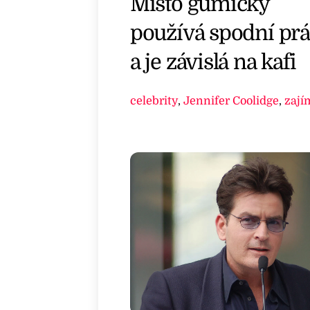
Místo gumičky
používá spodní prá
a je závislá na kafi
celebrity
,
Jennifer Coolidge
,
zají