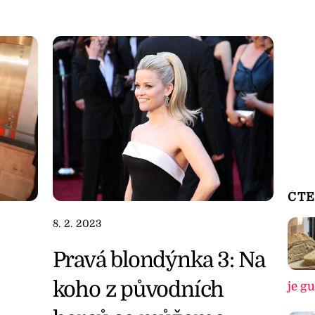
ČTE
8. 2. 2023
Pravá blondýnka 3: Na
koho z původních
je g