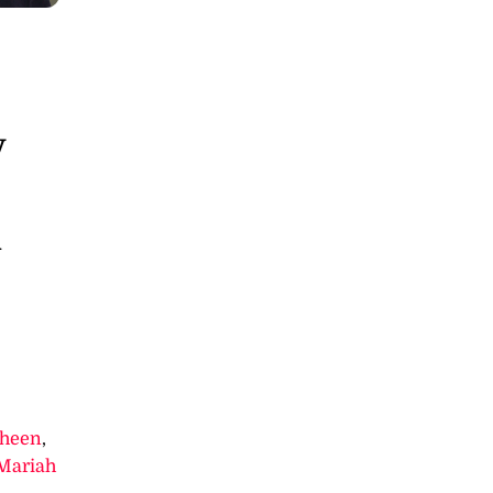
y
n
Sheen
,
Mariah