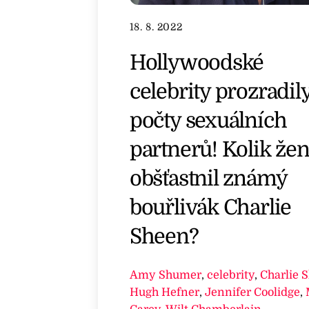
18. 8. 2022
Hollywoodské
celebrity prozradil
počty sexuálních
partnerů! Kolik že
obšťastnil známý
bouřlivák Charlie
Sheen?
Amy Shumer
,
celebrity
,
Charlie 
Hugh Hefner
,
Jennifer Coolidge
,