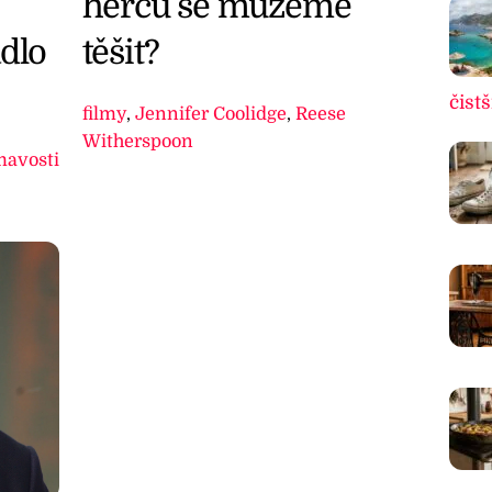
herců se můžeme
dlo
těšit?
čistš
filmy
,
Jennifer Coolidge
,
Reese
Witherspoon
mavosti