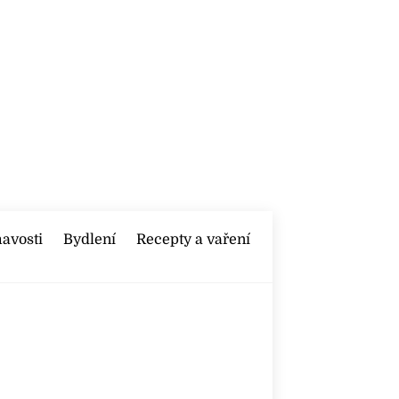
mavosti
Bydlení
Recepty a vaření