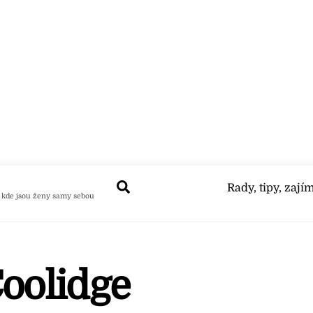
Search
Rady, tipy, zají
 kde jsou ženy samy sebou
Coolidge