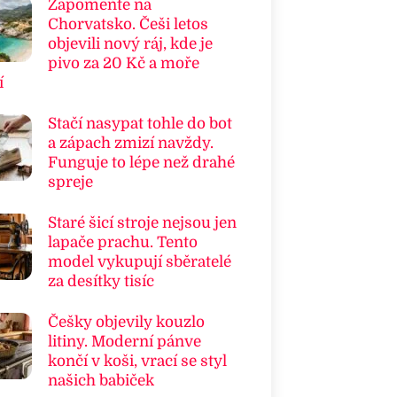
Zapomeňte na
Chorvatsko. Češi letos
objevili nový ráj, kde je
pivo za 20 Kč a moře
í
Stačí nasypat tohle do bot
a zápach zmizí navždy.
Funguje to lépe než drahé
spreje
Staré šicí stroje nejsou jen
lapače prachu. Tento
model vykupují sběratelé
za desítky tisíc
Češky objevily kouzlo
litiny. Moderní pánve
končí v koši, vrací se styl
našich babiček