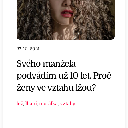
27. 12. 2021
Svého manžela
podvádím už 10 let. Proč
ženy ve vztahu lžou?
lež
,
lhaní
,
morálka
,
vztahy