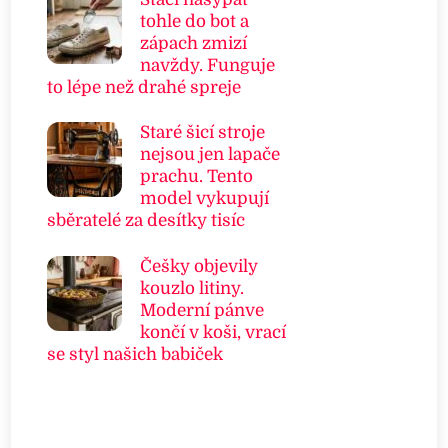
tohle do bot a
zápach zmizí
navždy. Funguje
to lépe než drahé spreje
Staré šicí stroje
nejsou jen lapače
prachu. Tento
model vykupují
sběratelé za desítky tisíc
Češky objevily
kouzlo litiny.
Moderní pánve
končí v koši, vrací
se styl našich babiček