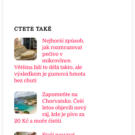
ČTETE TAKÉ
Nejhorší způsob,
jak rozmrazovat
pečivo v
mikrovlnce.
Většina lidí to dělá takto, ale
výsledkem je gumová hmota
bez chuti
Zapomeňte na
Chorvatsko. Češi
letos objevili nový
ráj, kde je pivo za
20 Kč a moře čistší
Stačí nasypat