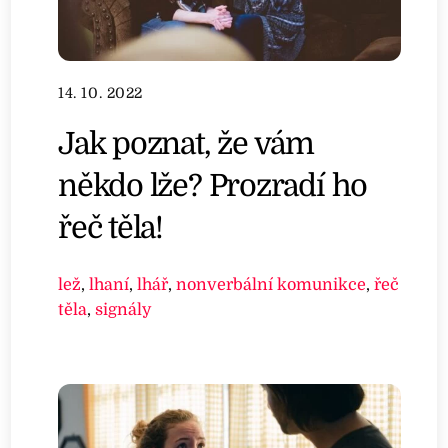
14. 10. 2022
Jak poznat, že vám
někdo lže? Prozradí ho
řeč těla!
lež
,
lhaní
,
lhář
,
nonverbální komunikce
,
řeč
těla
,
signály