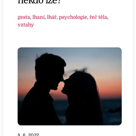
někdo lže?
gesta
,
lhaní
,
lhář
,
psychologie
,
řeč těla
,
vztahy
8. 6. 2022