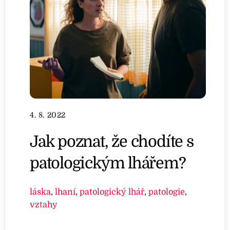
4. 8. 2022
Jak poznat, že chodíte s
patologickým lhářem?
láska
,
lhaní
,
patologický lhář
,
patologie
,
vztahy