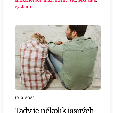
antikoncepce
,
muži a ženy
,
sex
,
sexualita
,
výzkum
10. 3. 2022
Tady je několik jasných