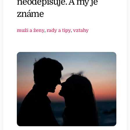
neodepisuje. A my je
známe
muži a ženy
,
rady a tipy
,
vztahy