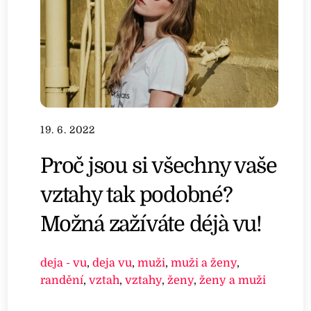
19. 6. 2022
Proč jsou si všechny vaše
vztahy tak podobné?
Možná zažíváte déjà vu!
deja - vu
,
deja vu
,
muži
,
muži a ženy
,
randění
,
vztah
,
vztahy
,
ženy
,
ženy a muži