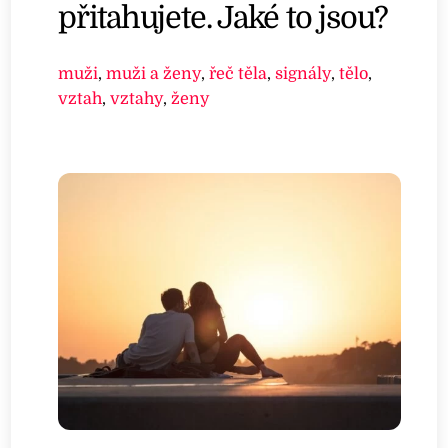
přitahujete. Jaké to jsou?
muži
,
muži a ženy
,
řeč těla
,
signály
,
tělo
,
vztah
,
vztahy
,
ženy