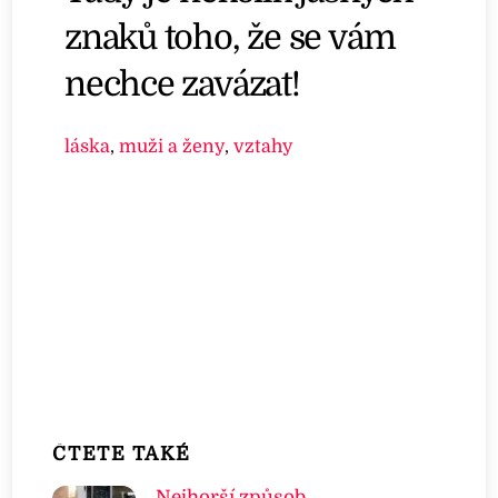
znaků toho, že se vám
nechce zavázat!
láska
,
muži a ženy
,
vztahy
ČTETE TAKÉ
Nejhorší způsob,