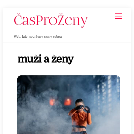
Skip
Men
to
content
Web, kde jsou ženy samy sebou
muži a ženy