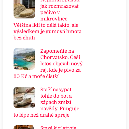
jak rozmrazovat
pečivo v
mikrovlnce.
Většina lidí to dělá takto, ale
výsledkem je gumová hmota
bez chuti
Zapomeňte na
Chorvatsko. Češi
letos objevili nový
ráj, kde je pivo za
20 Kč a moře čistší
Stačí nasypat
tohle do bot a
zápach zmizí
navždy. Funguje
to lépe než drahé spreje
Staré šicí stroje