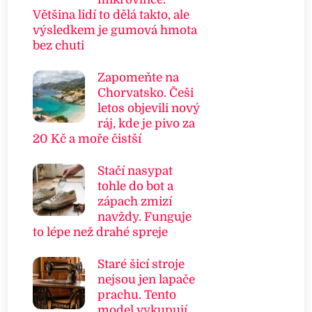
Většina lidí to dělá takto, ale
výsledkem je gumová hmota
bez chuti
Zapomeňte na
Chorvatsko. Češi
letos objevili nový
ráj, kde je pivo za
20 Kč a moře čistší
Stačí nasypat
tohle do bot a
zápach zmizí
navždy. Funguje
to lépe než drahé spreje
Staré šicí stroje
nejsou jen lapače
prachu. Tento
model vykupují