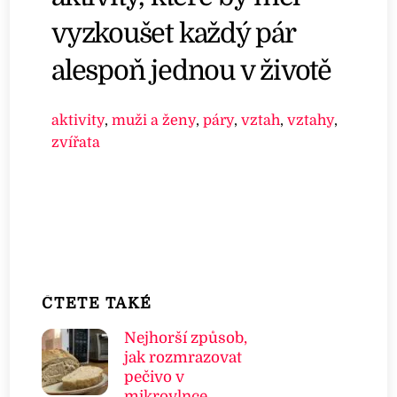
vyzkoušet každý pár
alespoň jednou v životě
aktivity
,
muži a ženy
,
páry
,
vztah
,
vztahy
,
zvířata
ČTETE TAKÉ
Nejhorší způsob,
jak rozmrazovat
pečivo v
mikrovlnce.