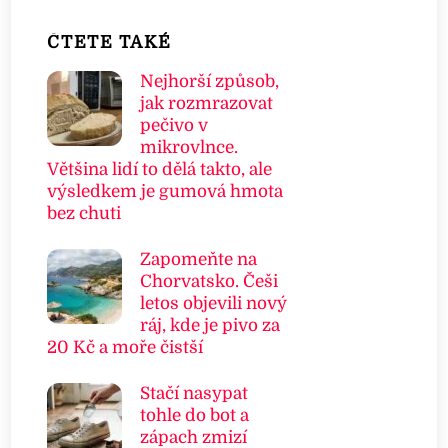
ČTETE TAKÉ
Nejhorší způsob,
jak rozmrazovat
pečivo v
mikrovlnce.
Většina lidí to dělá takto, ale
výsledkem je gumová hmota
bez chuti
Zapomeňte na
Chorvatsko. Češi
letos objevili nový
ráj, kde je pivo za
20 Kč a moře čistší
Stačí nasypat
tohle do bot a
zápach zmizí