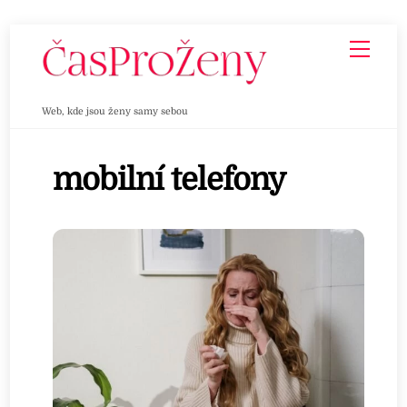
Skip
Men
to
content
Web, kde jsou ženy samy sebou
mobilní telefony