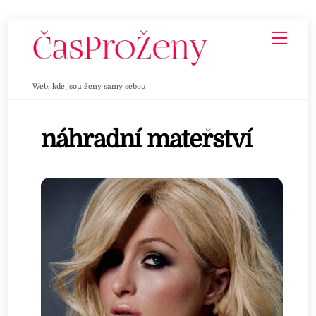
Skip
Men
to
content
Web, kde jsou ženy samy sebou
náhradní mateřství