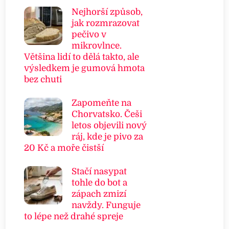
Nejhorší způsob,
jak rozmrazovat
pečivo v
mikrovlnce.
Většina lidí to dělá takto, ale
výsledkem je gumová hmota
bez chuti
Zapomeňte na
Chorvatsko. Češi
letos objevili nový
ráj, kde je pivo za
20 Kč a moře čistší
Stačí nasypat
tohle do bot a
zápach zmizí
navždy. Funguje
to lépe než drahé spreje