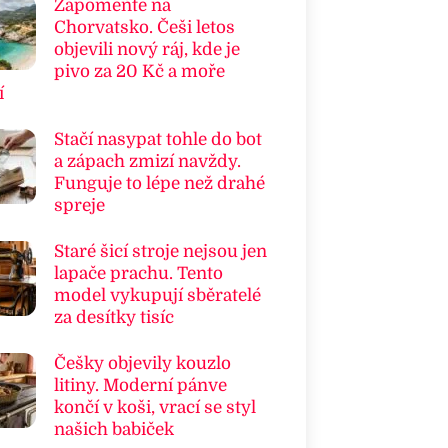
Zapomeňte na
Chorvatsko. Češi letos
objevili nový ráj, kde je
pivo za 20 Kč a moře
í
Stačí nasypat tohle do bot
a zápach zmizí navždy.
Funguje to lépe než drahé
spreje
Staré šicí stroje nejsou jen
lapače prachu. Tento
model vykupují sběratelé
za desítky tisíc
Češky objevily kouzlo
litiny. Moderní pánve
končí v koši, vrací se styl
našich babiček