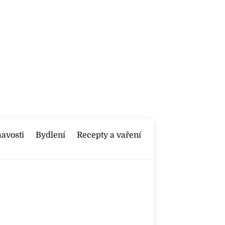
mavosti
Bydlení
Recepty a vaření