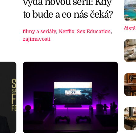
vydá novou sérii: Kdy
to bude a co nás čeká?
čistš
filmy a seriály
,
Netflix
,
Sex Education
,
zajímavosti