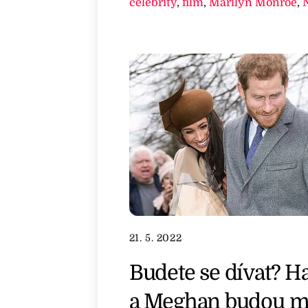
celebrity
,
film
,
Marilyn Monroe
,
N
21. 5. 2022
Budete se dívat? H
a Meghan budou m