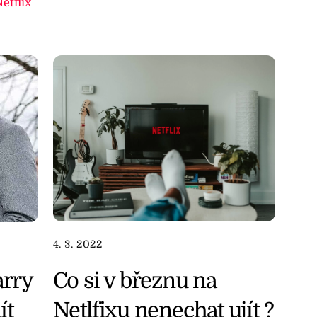
etflix
4. 3. 2022
Co si v březnu na
arry
Netlfixu nenechat ujít ?
ít