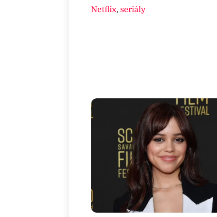
Netflix
,
seriály