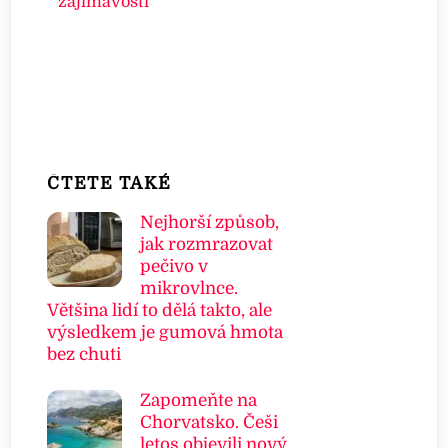
zajímavosti
ČTETE TAKÉ
Nejhorší způsob,
jak rozmrazovat
pečivo v
mikrovlnce.
Většina lidí to dělá takto, ale
výsledkem je gumová hmota
bez chuti
Zapomeňte na
Chorvatsko. Češi
letos objevili nový