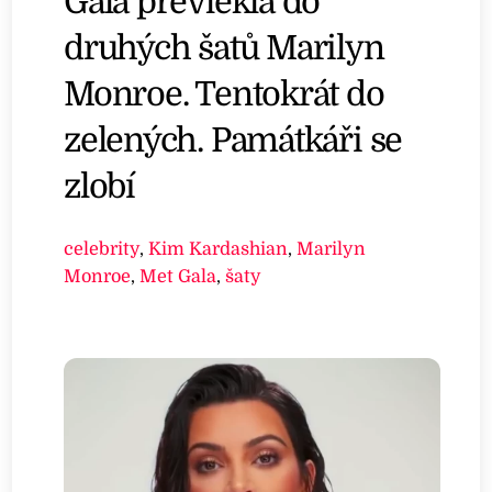
Gala převlékla do
druhých šatů Marilyn
Monroe. Tentokrát do
zelených. Památkáři se
zlobí
celebrity
,
Kim Kardashian
,
Marilyn
Monroe
,
Met Gala
,
šaty