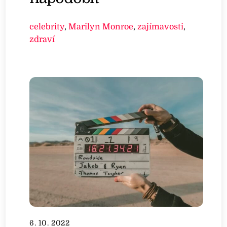
celebrity
,
Marilyn Monroe
,
zajímavosti
,
zdraví
6. 10. 2022