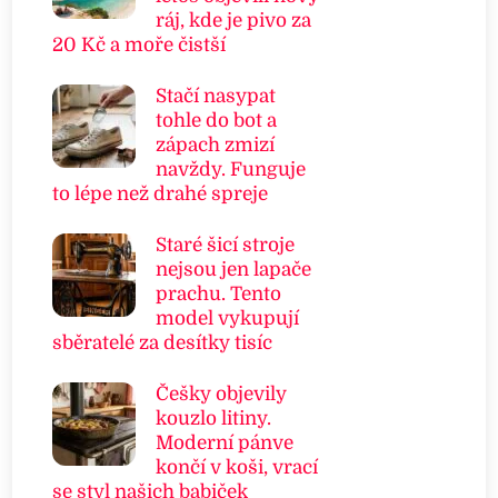
ráj, kde je pivo za
20 Kč a moře čistší
Stačí nasypat
tohle do bot a
zápach zmizí
navždy. Funguje
to lépe než drahé spreje
Staré šicí stroje
nejsou jen lapače
prachu. Tento
model vykupují
sběratelé za desítky tisíc
Češky objevily
kouzlo litiny.
Moderní pánve
končí v koši, vrací
se styl našich babiček