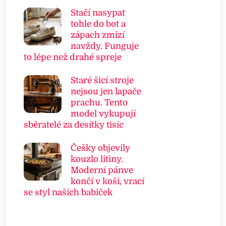
Stačí nasypat
tohle do bot a
zápach zmizí
navždy. Funguje
to lépe než drahé spreje
Staré šicí stroje
nejsou jen lapače
prachu. Tento
model vykupují
sběratelé za desítky tisíc
Češky objevily
kouzlo litiny.
Moderní pánve
končí v koši, vrací
se styl našich babiček