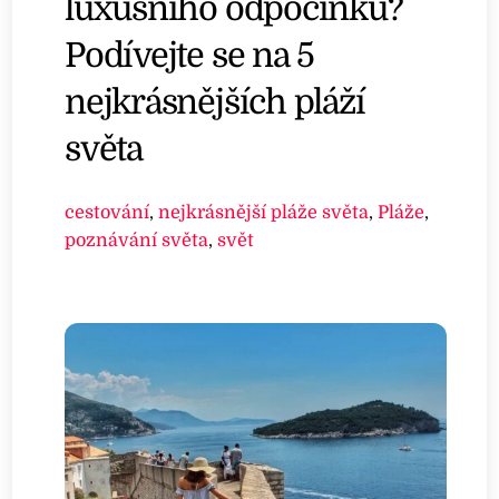
luxusního odpočinku?
Podívejte se na 5
nejkrásnějších pláží
světa
cestování
,
nejkrásnější pláže světa
,
Pláže
,
poznávání světa
,
svět