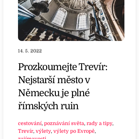
14. 5. 2022
Prozkoumejte Trevír:
Nejstarší město v
Německu je plné
římských ruin
cestování
,
poznávání světa
,
rady a tipy
,
Trevír
,
výlety
,
výlety po Evropě
,
zajímavosti