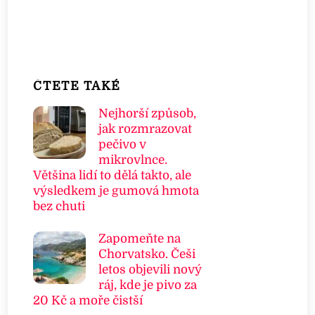
ČTETE TAKÉ
Nejhorší způsob,
jak rozmrazovat
pečivo v
mikrovlnce.
Většina lidí to dělá takto, ale
výsledkem je gumová hmota
bez chuti
Zapomeňte na
Chorvatsko. Češi
letos objevili nový
ráj, kde je pivo za
20 Kč a moře čistší