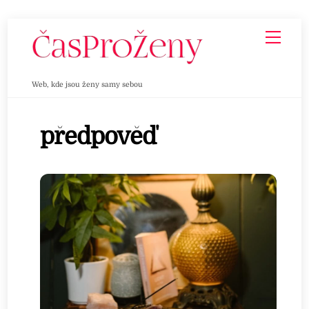
Skip
Men
to
content
Web, kde jsou ženy samy sebou
předpověď