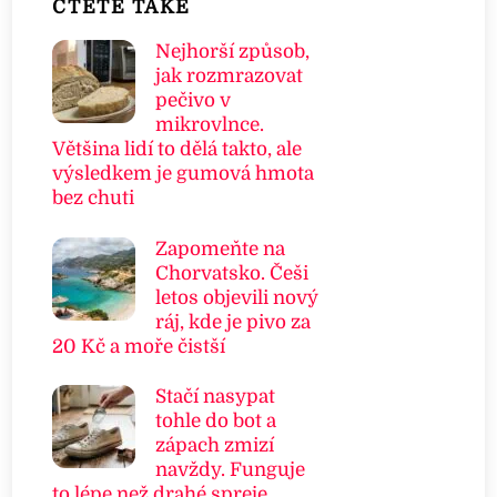
ČTETE TAKÉ
Nejhorší způsob,
jak rozmrazovat
pečivo v
mikrovlnce.
Většina lidí to dělá takto, ale
výsledkem je gumová hmota
bez chuti
Zapomeňte na
Chorvatsko. Češi
letos objevili nový
ráj, kde je pivo za
20 Kč a moře čistší
Stačí nasypat
tohle do bot a
zápach zmizí
navždy. Funguje
to lépe než drahé spreje