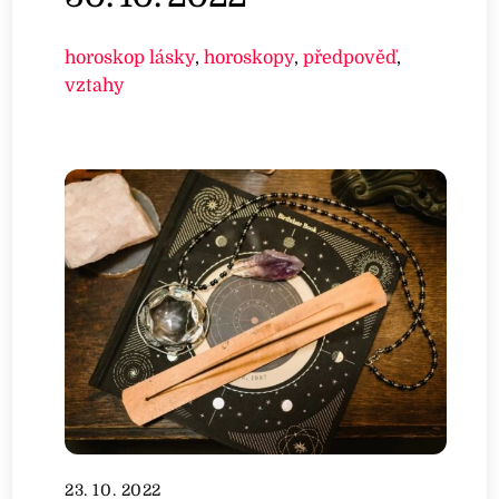
horoskop lásky
,
horoskopy
,
předpověď
,
vztahy
23. 10. 2022