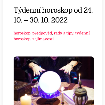
Týdenní horoskop od 24.
10. – 30. 10. 2022
horoskop
,
předpověď
,
rady a tipy
,
týdenní
horoskop
,
zajímavosti