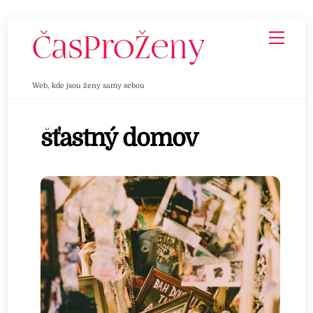
Skip
Men
to
content
Web, kde jsou ženy samy sebou
šťastný domov