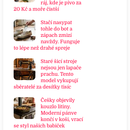
ráj, kde je pivo za
20 Kč a moře čistší
Stačí nasypat
tohle do bot a
zápach zmizí
navždy. Funguje
to lépe než drahé spreje
Staré šicí stroje
nejsou jen lapače
prachu. Tento
model vykupují
sběratelé za desítky tisíc
Češky objevily
kouzlo litiny.
Moderní pánve
končí v koši, vrací
se styl našich babiček