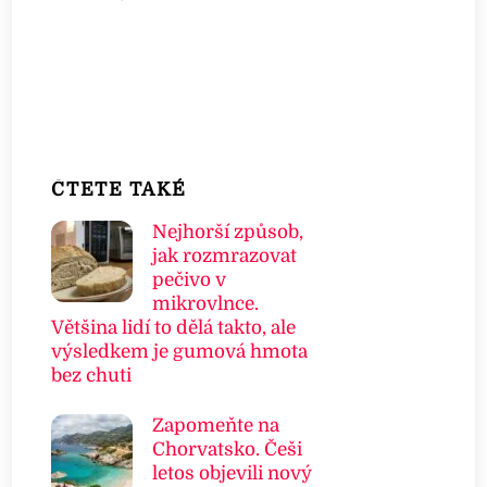
ČTETE TAKÉ
Nejhorší způsob,
jak rozmrazovat
pečivo v
mikrovlnce.
Většina lidí to dělá takto, ale
výsledkem je gumová hmota
bez chuti
Zapomeňte na
Chorvatsko. Češi
letos objevili nový