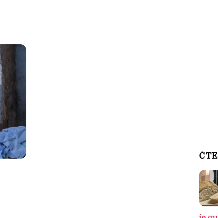
ČTE
je g