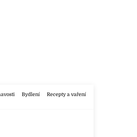
mavosti
Bydlení
Recepty a vaření