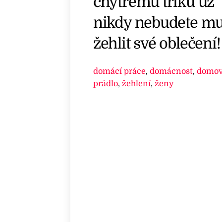
chytrému triku už
nikdy nebudete mu
žehlit své oblečení!
domácí práce
,
domácnost
,
domo
prádlo
,
žehlení
,
ženy