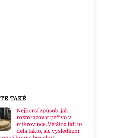
TE TAKÉ
Nejhorší způsob, jak
rozmrazovat pečivo v
mikrovlnce. Většina lidí to
dělá takto, ale výsledkem
umová hmota bez chuti