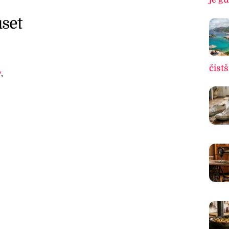
set
čistš
v
,