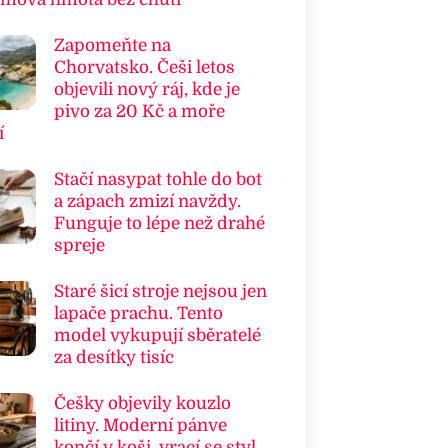
Zapomeňte na
Chorvatsko. Češi letos
objevili nový ráj, kde je
pivo za 20 Kč a moře
í
Stačí nasypat tohle do bot
a zápach zmizí navždy.
Funguje to lépe než drahé
spreje
Staré šicí stroje nejsou jen
lapače prachu. Tento
model vykupují sběratelé
za desítky tisíc
Češky objevily kouzlo
litiny. Moderní pánve
končí v koši, vrací se styl