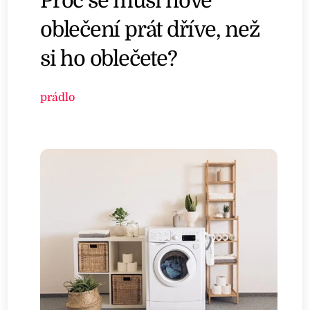
Proč se musí nové
oblečení prát dříve, než
si ho oblečete?
prádlo