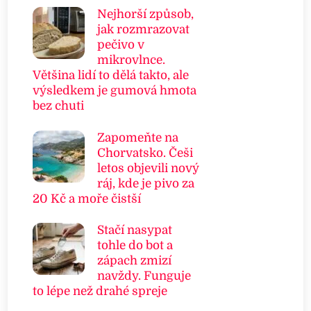
Nejhorší způsob,
jak rozmrazovat
pečivo v
mikrovlnce.
Většina lidí to dělá takto, ale
výsledkem je gumová hmota
bez chuti
Zapomeňte na
Chorvatsko. Češi
letos objevili nový
ráj, kde je pivo za
20 Kč a moře čistší
Stačí nasypat
tohle do bot a
zápach zmizí
navždy. Funguje
to lépe než drahé spreje