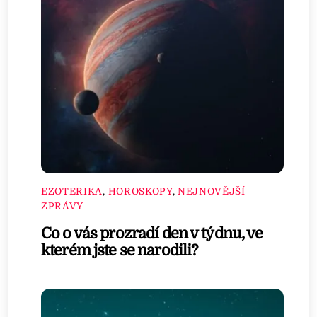
EZOTERIKA
,
HOROSKOPY
,
NEJNOVĚJŠÍ
ZPRÁVY
Co o vás prozradí den v týdnu, ve
kterém jste se narodili?