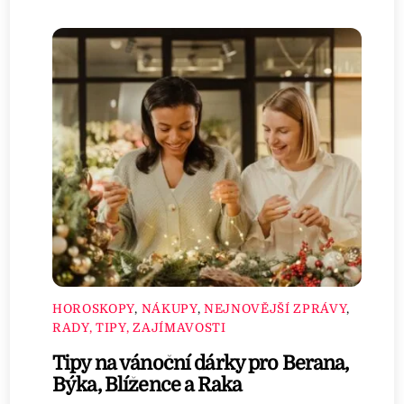
HOROSKOPY
,
NÁKUPY
,
NEJNOVĚJŠÍ ZPRÁVY
,
RADY, TIPY, ZAJÍMAVOSTI
Tipy na vánoční dárky pro Berana,
Býka, Blížence a Raka