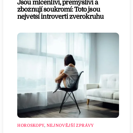
Jsou mlčenliví, přemýšliví a
zbožňují soukromí: Toto jsou
největší introverti zvěrokruhu
HOROSKOPY
,
NEJNOVĚJŠÍ ZPRÁVY