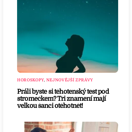
HOROSKOPY
,
NEJNOVĚJŠÍ ZPRÁVY
Přáli byste si těhotenský test pod
stromečkem? Tři znamení mají
velkou šanci otěhotnět!