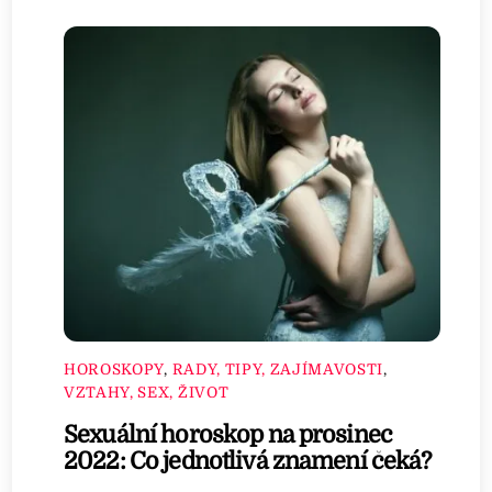
HOROSKOPY
,
RADY, TIPY, ZAJÍMAVOSTI
,
VZTAHY, SEX, ŽIVOT
Sexuální horoskop na prosinec
2022: Co jednotlivá znamení čeká?