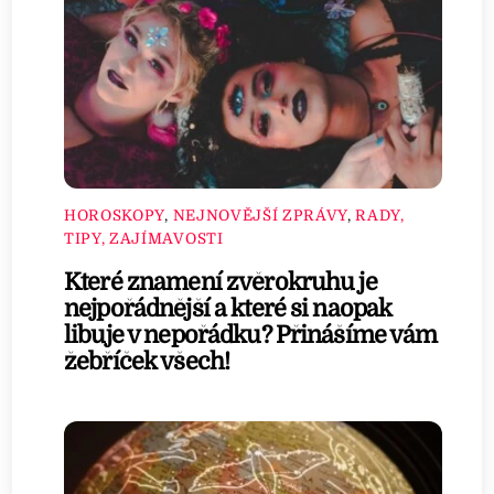
HOROSKOPY
,
NEJNOVĚJŠÍ ZPRÁVY
,
RADY,
TIPY, ZAJÍMAVOSTI
Které znamení zvěrokruhu je
nejpořádnější a které si naopak
libuje v nepořádku? Přinášíme vám
žebříček všech!