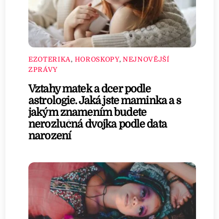
EZOTERIKA
,
HOROSKOPY
,
NEJNOVĚJŠÍ
ZPRÁVY
Vztahy matek a dcer podle
astrologie. Jaká jste maminka a s
jakým znamením budete
nerozlučná dvojka podle data
narození