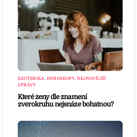
EZOTERIKA
,
HOROSKOPY
,
NEJNOVĚJŠÍ
ZPRÁVY
Které ženy dle znamení
zvěrokruhu nejsnáze bohatnou?