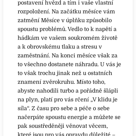
postavení hvězd a tím i vaše vlastní
rozpoložení. Na začátku měsíce vám
zatmění Měsíce v úplňku způsobilo
spoustu problémů. Vedlo to k napětí a
hádkám ve vašem soukromém životě
a k obrovskému tlaku a stresu v
zaměstnání. Na konci měsíce však za
to všechno dostanete náhradu. U vás je
to však trochu jinak než u ostatních
znamení zvěrokruhu. Místo toho,
abyste nahodili turbo a pořádně šlápli
na plyn, platí pro vás rčení „V klidu je
síla“. Z času pro sebe a péče o sebe
načerpáte spoustu energie a můžete se
pak soustředěněji věnovat věcem,
které jsou pro vás opravdu důležité –