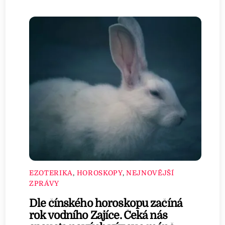
EZOTERIKA
,
HOROSKOPY
,
NEJNOVĚJŠÍ
ZPRÁVY
Dle čínského horoskopu začíná
rok vodního Zajíce. Čeká nás