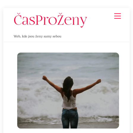
Skip
Men
to
content
Web, kde jsou ženy samy sebou