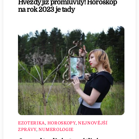
Hvězdy již promluvily! Horoskop
na rok 2023 je tady
EZOTERIKA
,
HOROSKOPY
,
NEJNOVĚJŠÍ
ZPRÁVY
,
NUMEROLOGIE