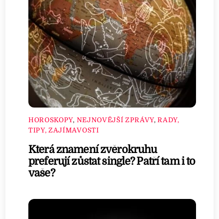
HOROSKOPY
,
NEJNOVĚJŠÍ ZPRÁVY
,
RADY,
TIPY, ZAJÍMAVOSTI
Která znamení zvěrokruhu
preferují zůstat single? Patří tam i to
vaše?