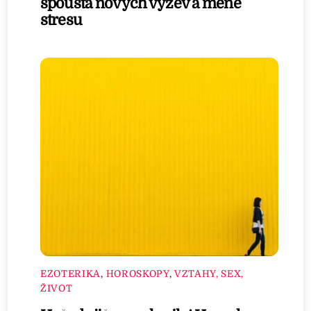
spousta nových výzev a méně
stresu
EZOTERIKA
,
HOROSKOPY
,
VZTAHY, SEX,
ŽIVOT