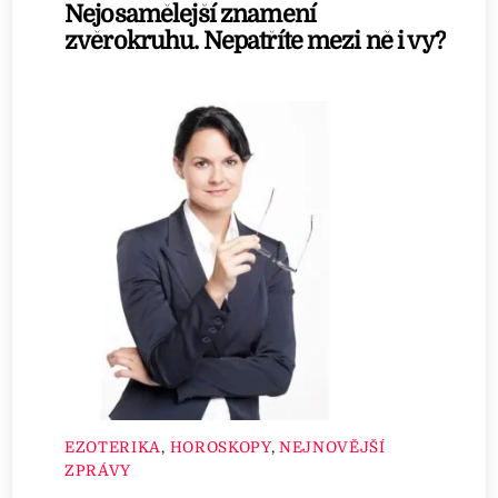
Nejosamělejší znamení
zvěrokruhu. Nepatříte mezi ně i vy?
EZOTERIKA
,
HOROSKOPY
,
NEJNOVĚJŠÍ
ZPRÁVY